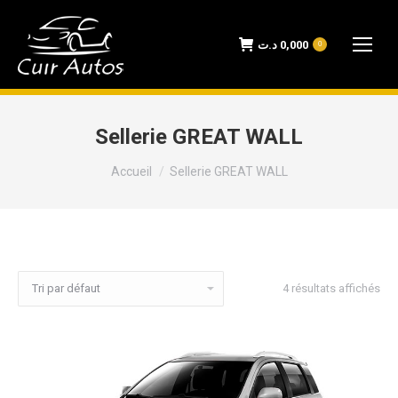
د.ت
0,000
0
Sellerie GREAT WALL
Vous êtes ici :
Accueil
Sellerie GREAT WALL
4 résultats affichés