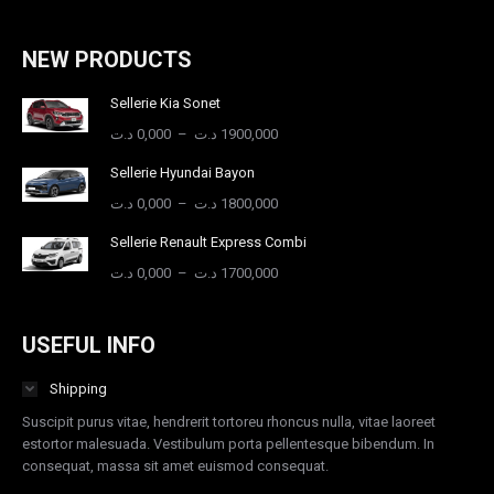
sur
la
page
NEW PRODUCTS
du
produit
Sellerie Kia Sonet
Plage
د.ت
0,000
–
د.ت
1900,000
de
Sellerie Hyundai Bayon
prix :
0,000 د.ت
Plage
د.ت
0,000
–
د.ت
1800,000
à
de
Sellerie Renault Express Combi
1900,000 د.ت
prix :
0,000 د.ت
Plage
د.ت
0,000
–
د.ت
1700,000
à
de
1800,000 د.ت
prix :
0,000 د.ت
USEFUL INFO
à
1700,000 د.ت
Shipping
Suscipit purus vitae, hendrerit tortoreu rhoncus nulla, vitae laoreet
estortor malesuada. Vestibulum porta pellentesque bibendum. In
consequat, massa sit amet euismod consequat.