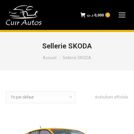
د.ت
0,000
0
Sellerie SKODA
Vous êtes ici :
Accueil
Sellerie SKODA
8 résultats affichés