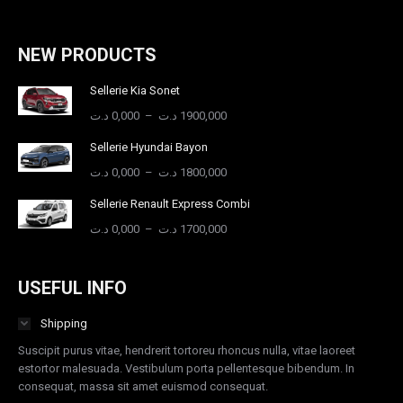
2000,000 د.ت
sur
la
page
NEW PRODUCTS
du
produit
Sellerie Kia Sonet
Plage
د.ت
0,000
–
د.ت
1900,000
de
Sellerie Hyundai Bayon
prix :
0,000 د.ت
Plage
د.ت
0,000
–
د.ت
1800,000
à
de
Sellerie Renault Express Combi
1900,000 د.ت
prix :
0,000 د.ت
Plage
د.ت
0,000
–
د.ت
1700,000
à
de
1800,000 د.ت
prix :
0,000 د.ت
USEFUL INFO
à
1700,000 د.ت
Shipping
Suscipit purus vitae, hendrerit tortoreu rhoncus nulla, vitae laoreet
estortor malesuada. Vestibulum porta pellentesque bibendum. In
consequat, massa sit amet euismod consequat.