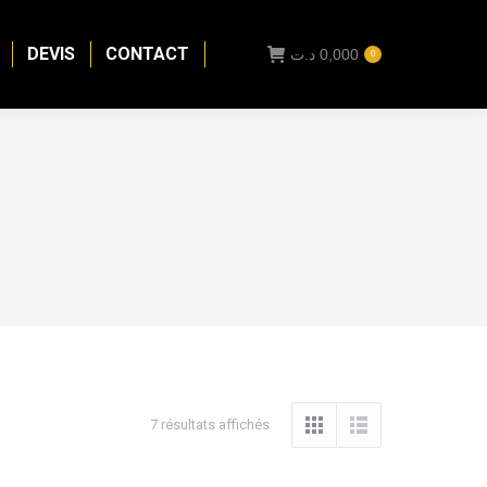
DEVIS
CONTACT
د.ت
0,000
0
7 résultats affichés