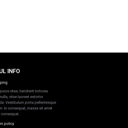
UL INFO
ping
purus vitae, hendrerit tortoreu
ulla, vitae laoreet estortor
a. Vestibulum porta pellentesque
. In consequat, massa sit amet
 consequat.
rn policy