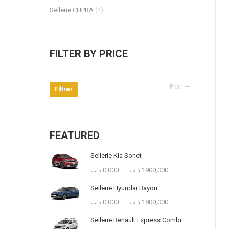
Sellerie CUPRA
(2)
FILTER BY PRICE
Prix
Prix
Prix :
—
Filtrer
min
max
FEATURED
Sellerie Kia Sonet
Plage
د.ت
0,000
–
د.ت
1900,000
de
Sellerie Hyundai Bayon
prix :
0,000 د.ت
Plage
د.ت
0,000
–
د.ت
1800,000
à
de
Sellerie Renault Express Combi
1900,000 د.ت
prix :