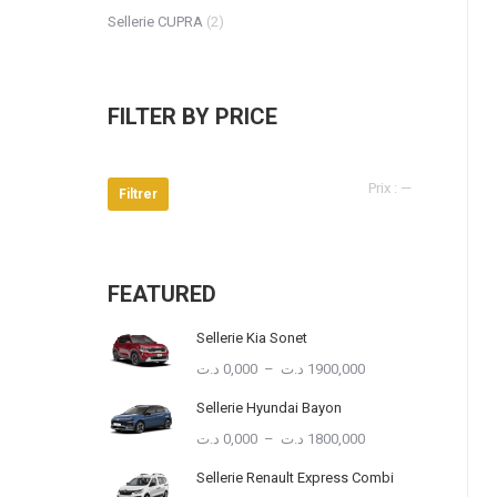
Sellerie CUPRA
(2)
FILTER BY PRICE
Prix
Prix
Prix :
—
Filtrer
min
max
FEATURED
Sellerie Kia Sonet
Plage
د.ت
0,000
–
د.ت
1900,000
de
Sellerie Hyundai Bayon
prix :
0,000 د.ت
Plage
د.ت
0,000
–
د.ت
1800,000
à
de
Sellerie Renault Express Combi
1900,000 د.ت
prix :