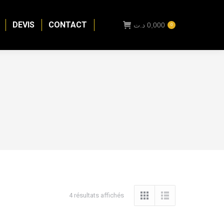
DEVIS
CONTACT
د.ت
0,000
0
4 résultats affichés