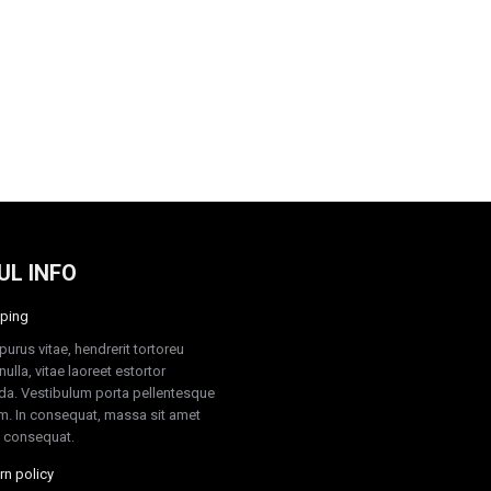
UL INFO
ping
purus vitae, hendrerit tortoreu
ulla, vitae laoreet estortor
a. Vestibulum porta pellentesque
. In consequat, massa sit amet
 consequat.
rn policy