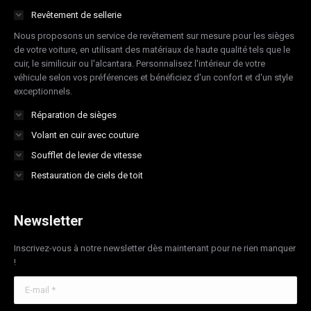
in
in
in
in
Revêtement de sellerie
new
new
new
new
Nous proposons un service de revêtement sur mesure pour les sièges
window
window
window
window
de votre voiture, en utilisant des matériaux de haute qualité tels que le
cuir, le similicuir ou l'alcantara. Personnalisez l'intérieur de votre
véhicule selon vos préférences et bénéficiez d'un confort et d'un style
exceptionnels.
Réparation de sièges
Volant en cuir avec couture
Soufflet de levier de vitesse
Restauration de ciels de toit
Newsletter
Inscrivez-vous à notre newsletter dès maintenant pour ne rien manquer
!
E-mail *