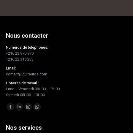
Nous contacter
Numéros de téléphones:
+216 23 970 970
+216 22 318 233
Email:
contact@cuirautos.com
Horaires de travail :
Lundi - Vendredi 08H00 - 17H00
Samedi 08H00 - 13H00
Trouvez nous sur :
Facebook
LinkedIn
Instagram
Whatsapp
page
page
page
page
opens
opens
opens
opens
Nos services