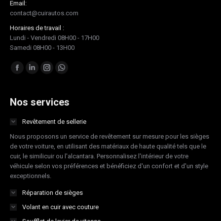
Email:
contact@cuirautos.com
Horaires de travail :
Lundi - Vendredi 08H00 - 17H00
Samedi 08H00 - 13H00
Trouvez nous sur :
Facebook
LinkedIn
Instagram
Whatsapp
page
page
page
page
opens
opens
opens
opens
Nos services
in
in
in
in
Revêtement de sellerie
new
new
new
new
Nous proposons un service de revêtement sur mesure pour les sièges
window
window
window
window
de votre voiture, en utilisant des matériaux de haute qualité tels que le
cuir, le similicuir ou l'alcantara. Personnalisez l'intérieur de votre
véhicule selon vos préférences et bénéficiez d'un confort et d'un style
exceptionnels.
Réparation de sièges
Volant en cuir avec couture