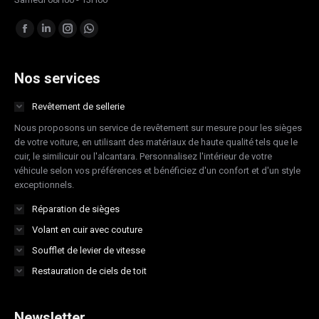
Trouvez nous sur :
Facebook
LinkedIn
Instagram
Whatsapp
page
page
page
page
opens
opens
opens
opens
Nos services
in
in
in
in
Revêtement de sellerie
new
new
new
new
Nous proposons un service de revêtement sur mesure pour les sièges
window
window
window
window
de votre voiture, en utilisant des matériaux de haute qualité tels que le
cuir, le similicuir ou l'alcantara. Personnalisez l'intérieur de votre
véhicule selon vos préférences et bénéficiez d'un confort et d'un style
exceptionnels.
Réparation de sièges
Volant en cuir avec couture
Soufflet de levier de vitesse
Restauration de ciels de toit
Newsletter