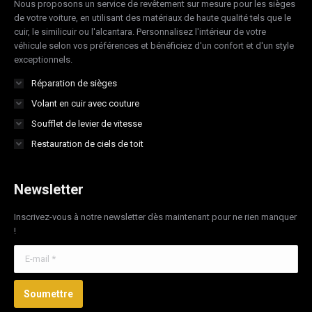
Nous proposons un service de revêtement sur mesure pour les sièges
window
window
window
window
de votre voiture, en utilisant des matériaux de haute qualité tels que le
cuir, le similicuir ou l'alcantara. Personnalisez l'intérieur de votre
véhicule selon vos préférences et bénéficiez d'un confort et d'un style
exceptionnels.
Réparation de sièges
Volant en cuir avec couture
Soufflet de levier de vitesse
Restauration de ciels de toit
Newsletter
Inscrivez-vous à notre newsletter dès maintenant pour ne rien manquer
!
E-mail *
Soumettre