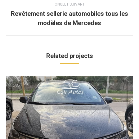
ONGLET SUIVANT
de
Revêtement sellerie automobiles tous les
commentaire
Projets
modèles de Mercedes
similaires
Related projects