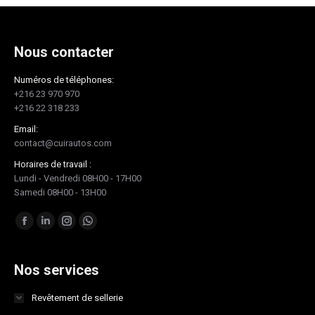
Nous contacter
Numéros de téléphones:
+216 23 970 970
+216 22 318 233
Email:
contact@cuirautos.com
Horaires de travail :
Lundi - Vendredi 08H00 - 17H00
Samedi 08H00 - 13H00
Trouvez nous sur :
Facebook
LinkedIn
Instagram
Whatsapp
page
page
page
page
opens
opens
opens
opens
Nos services
in
in
in
in
Revêtement de sellerie
new
new
new
new