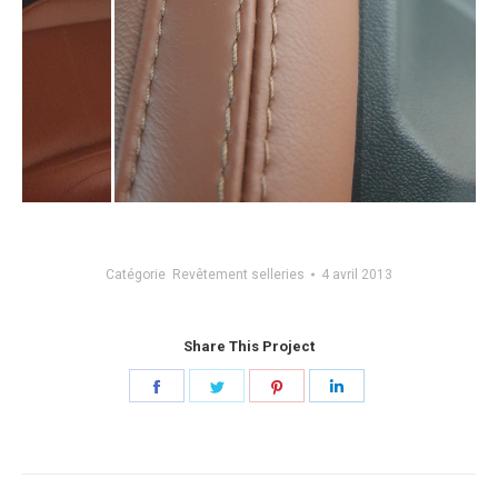
Catégorie
Revêtement selleries
4 avril 2013
Share This Project
Share
Share
Share
Share
on
on
on
on
Facebook
Twitter
Pinterest
LinkedIn
Navigation