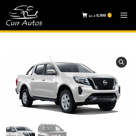
د.ت
0,000
0