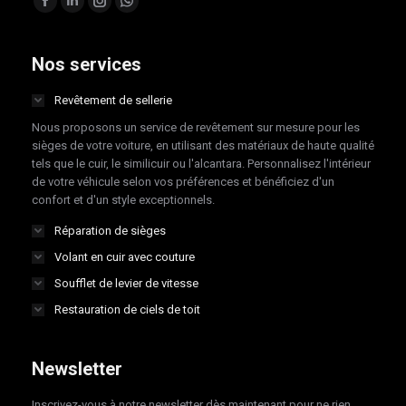
Facebook
LinkedIn
Instagram
Whatsapp
page
page
page
page
opens
opens
opens
opens
Nos services
in
in
in
in
Revêtement de sellerie
new
new
new
new
Nous proposons un service de revêtement sur mesure pour les
window
window
window
window
sièges de votre voiture, en utilisant des matériaux de haute qualité
tels que le cuir, le similicuir ou l'alcantara. Personnalisez l'intérieur
de votre véhicule selon vos préférences et bénéficiez d'un
confort et d'un style exceptionnels.
Réparation de sièges
Volant en cuir avec couture
Soufflet de levier de vitesse
Restauration de ciels de toit
Newsletter
Inscrivez-vous à notre newsletter dès maintenant pour ne rien