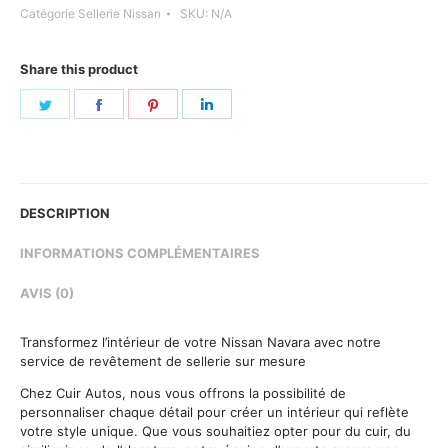
Catégorie
Sellerie Nissan
SKU:
N/A
Share this product
Share
Share
Share
Share
on
on
on
on
Twitter
Facebook
Pinterest
LinkedIn
DESCRIPTION
INFORMATIONS COMPLÉMENTAIRES
AVIS (0)
Transformez l’intérieur de votre Nissan Navara avec notre
service de revêtement de sellerie sur mesure
Chez Cuir Autos, nous vous offrons la possibilité de
personnaliser chaque détail pour créer un intérieur qui reflète
votre style unique. Que vous souhaitiez opter pour du cuir, du