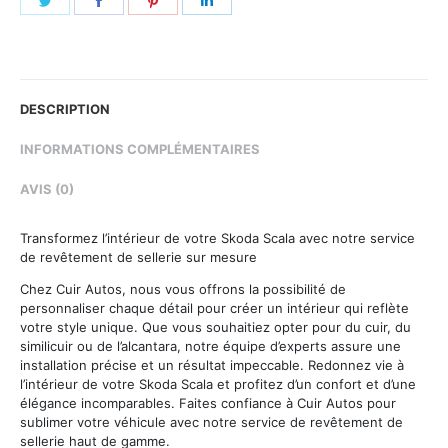
on
on
on
on
Twitter
Facebook
Pinterest
LinkedIn
DESCRIPTION
INFORMATIONS COMPLÉMENTAIRES
AVIS (0)
Transformez l’intérieur de votre Skoda Scala avec notre service
de revêtement de sellerie sur mesure
Chez Cuir Autos, nous vous offrons la possibilité de
personnaliser chaque détail pour créer un intérieur qui reflète
votre style unique. Que vous souhaitiez opter pour du cuir, du
similicuir ou de l’alcantara, notre équipe d’experts assure une
installation précise et un résultat impeccable. Redonnez vie à
l’intérieur de votre Skoda Scala et profitez d’un confort et d’une
élégance incomparables. Faites confiance à Cuir Autos pour
sublimer votre véhicule avec notre service de revêtement de
sellerie haut de gamme.