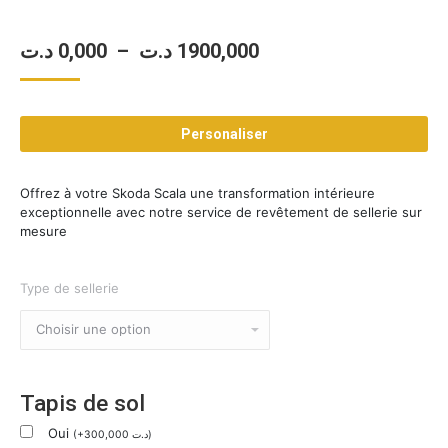
Plage
د.ت
0,000
–
د.ت
1900,000
de
prix :
Personaliser
0,000 د.ت
à
Offrez à votre Skoda Scala une transformation intérieure
1900,000 د.ت
exceptionnelle avec notre service de revêtement de sellerie sur
mesure
Type de sellerie
Tapis de sol
Oui
(
+
300,000
د.ت
)