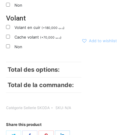
Non
Volant
Volant en cuir
(
+
180,000
د.ت
)
Cache volant
(
+
70,000
د.ت
)
Add to wishlist
Non
Total des options:
Total de la commande:
Catégorie
Sellerie SKODA
SKU:
N/A
Share this product
Share
Share
Share
Share