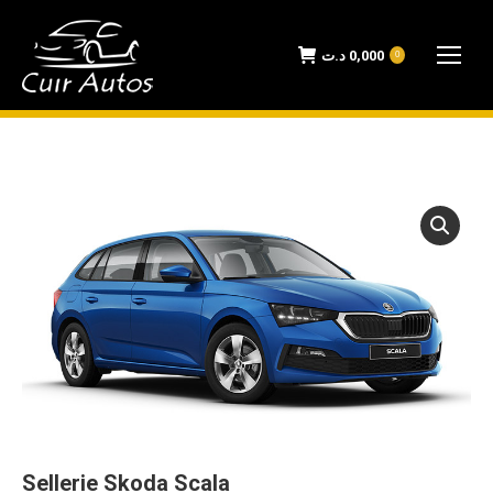
د.ت
0,000
0
Sellerie Skoda Scala