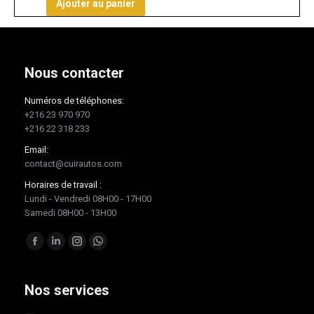
Ajouter au panier
Nous contacter
Numéros de téléphones:
+216 23 970 970
+216 22 318 233
Email:
contact@cuirautos.com
Horaires de travail :
Lundi - Vendredi 08H00 - 17H00
Samedi 08H00 - 13H00
Trouvez nous sur :
Facebook
LinkedIn
Instagram
Whatsapp
page
page
page
page
opens
opens
opens
opens
Nos services
in
in
in
in