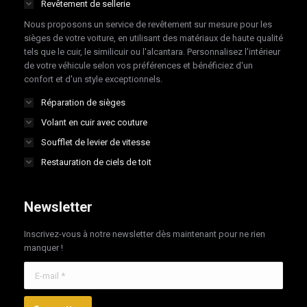
Revêtement de sellerie
new
new
new
new
Nous proposons un service de revêtement sur mesure pour les
window
window
window
window
sièges de votre voiture, en utilisant des matériaux de haute qualité
tels que le cuir, le similicuir ou l'alcantara. Personnalisez l'intérieur
de votre véhicule selon vos préférences et bénéficiez d'un
confort et d'un style exceptionnels.
Réparation de sièges
Volant en cuir avec couture
Soufflet de levier de vitesse
Restauration de ciels de toit
Newsletter
Inscrivez-vous à notre newsletter dès maintenant pour ne rien
manquer !
E-mail *