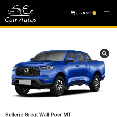
د.ت
0,000
0
Sellerie Great Wall Poer MT