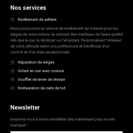
opens
opens
opens
opens
Nos services
in
in
in
in
Revêtement de sellerie
new
new
new
new
Nous proposons un service de revêtement sur mesure pour les
window
window
window
window
sièges de votre voiture, en utilisant des matériaux de haute qualité
tels que le cuir, le similicuir ou l'alcantara. Personnalisez l'intérieur
de votre véhicule selon vos préférences et bénéficiez d'un
confort et d'un style exceptionnels.
Réparation de sièges
Volant en cuir avec couture
Soufflet de levier de vitesse
Restauration de ciels de toit
Newsletter
Inscrivez-vous à notre newsletter dès maintenant pour ne rien
manquer !