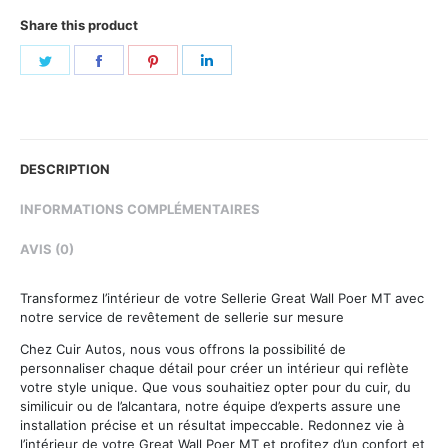
Share this product
Share
Share
Share
Share
on
on
on
on
Twitter
Facebook
Pinterest
LinkedIn
DESCRIPTION
INFORMATIONS COMPLÉMENTAIRES
AVIS (0)
Transformez l’intérieur de votre Sellerie Great Wall Poer MT avec
notre service de revêtement de sellerie sur mesure
Chez Cuir Autos, nous vous offrons la possibilité de
personnaliser chaque détail pour créer un intérieur qui reflète
votre style unique. Que vous souhaitiez opter pour du cuir, du
similicuir ou de l’alcantara, notre équipe d’experts assure une
installation précise et un résultat impeccable. Redonnez vie à
l’intérieur de votre Great Wall Poer MT et profitez d’un confort et