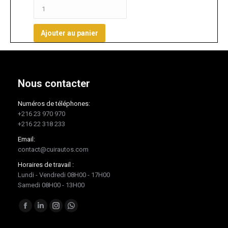
Ajouter au panier
Nous contacter
Numéros de téléphones:
+216 23 970 970
+216 22 318 233
Email:
contact@cuirautos.com
Horaires de travail :
Lundi - Vendredi 08H00 - 17H00
Samedi 08H00 - 13H00
Trouvez nous sur :
Facebook
LinkedIn
Instagram
Whatsapp
page
page
page
page