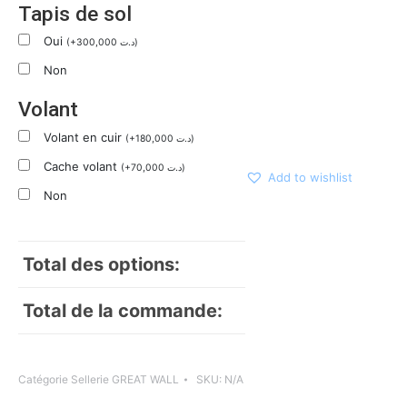
Tapis de sol
Oui
(
+
300,000
د.ت
)
Non
Volant
Volant en cuir
(
+
180,000
د.ت
)
Cache volant
(
+
70,000
د.ت
)
Add to wishlist
Non
Total des options:
Total de la commande:
Catégorie
Sellerie GREAT WALL
SKU:
N/A