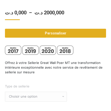
Plage
د.ت
0,000
–
د.ت
2000,000
de
prix :
Personaliser
0,000 د.ت
à
2000,000 د.ت
Offrez à votre Sellerie Great Wall Poer MT une transformation
intérieure exceptionnelle avec notre service de revêtement de
sellerie sur mesure
Type de sellerie