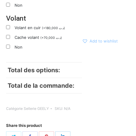
Non
Volant
Volant en cuir
(
+
180,000
د.ت
)
Cache volant
(
+
70,000
د.ت
)
Add to wishlist
Non
Total des options:
Total de la commande:
Catégorie
Sellerie GEELY
SKU:
N/A
Share this product
Share
Share
Share
Share