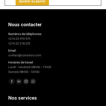
Ajouter au panier
Nous contacter
Numéros de téléphones:
+216 23 970 970
+216 22 318 233
Email:
contact@cuirautos.com
Horaires de travail :
Lundi - Vendredi 08H00 - 17H00
Samedi 08H00 - 13H00
Trouvez nous sur :
Facebook
LinkedIn
Instagram
Whatsapp
page
page
page
page
opens
opens
opens
opens
Nos services
in
in
in
in