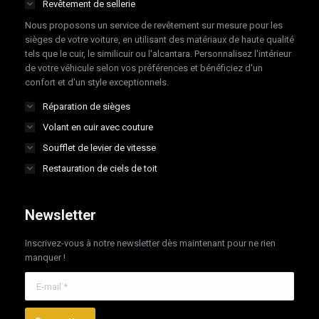
Revêtement de sellerie
new
new
new
new
Nous proposons un service de revêtement sur mesure pour les
window
window
window
window
sièges de votre voiture, en utilisant des matériaux de haute qualité
tels que le cuir, le similicuir ou l'alcantara. Personnalisez l'intérieur
de votre véhicule selon vos préférences et bénéficiez d'un
confort et d'un style exceptionnels.
Réparation de sièges
Volant en cuir avec couture
Soufflet de levier de vitesse
Restauration de ciels de toit
Newsletter
Inscrivez-vous à notre newsletter dès maintenant pour ne rien
manquer !
E-mail *