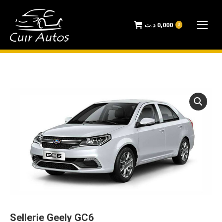
د.ت
0,000
0
Sellerie Geely GC6