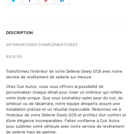
on
on
on
on
Twitter
Facebook
Pinterest
LinkedIn
DESCRIPTION
INFORMATIONS COMPLÉMENTAIRES
AVIS (0)
Transformez l’intérieur de votre Sellerie Geely GC6 avec notre
service de revêtement de sellerie sur mesure
Chez Cuir Autos, nous vous offrons la possibilité de
personnaliser chaque détail pour créer un intérieur qui reflète
votre style unique. Que vous souhaitiez opter pour du cuir, du
similicuir ou de l’alcantara, notre équipe d’experts assure une
installation précise et un résultat impeccable. Redonnez vie à
l’intérieur de votre Sellerie Geely GC6 et profitez d’un confort et
d’une élégance incomparables. Faites confiance à Cuir Autos
pour sublimer votre véhicule avec notre service de revêtement
de sellerie haut de gamme.