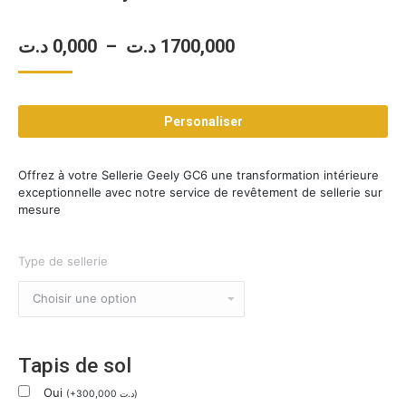
Plage
د.ت
0,000
–
د.ت
1700,000
de
prix :
Personaliser
0,000 د.ت
à
Offrez à votre Sellerie Geely GC6 une transformation intérieure
1700,000 د.ت
exceptionnelle avec notre service de revêtement de sellerie sur
mesure
Type de sellerie
Tapis de sol
Oui
(
+
300,000
د.ت
)