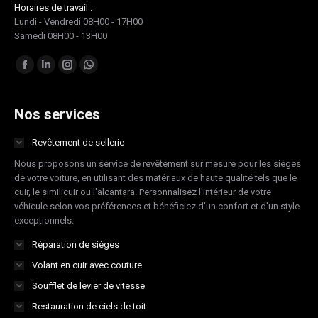
Horaires de travail :
Lundi - Vendredi 08H00 - 17H00
Samedi 08H00 - 13H00
Trouvez nous sur :
Facebook
LinkedIn
Instagram
Whatsapp
page
page
page
page
opens
opens
opens
opens
Nos services
in
in
in
in
Revêtement de sellerie
new
new
new
new
Nous proposons un service de revêtement sur mesure pour les sièges
window
window
window
window
de votre voiture, en utilisant des matériaux de haute qualité tels que le
cuir, le similicuir ou l'alcantara. Personnalisez l'intérieur de votre
véhicule selon vos préférences et bénéficiez d'un confort et d'un style
exceptionnels.
Réparation de sièges
Volant en cuir avec couture
Soufflet de levier de vitesse
Restauration de ciels de toit