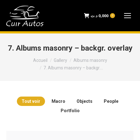
د.ت
0,000
0
7. Albums masonry – backgr. overlay
Vous êtes ici :
Accueil
Gallery
Albums masonry
7. Albums masonry – backgr.…
Tout voir
Macro
Objects
People
Portfolio