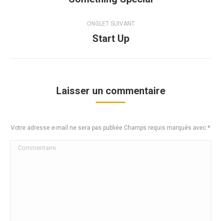
commentaire
précédent
ONGLET SUIVANT
Start Up
Onglet
suivant
Laisser un commentaire
Votre adresse e-mail ne sera pas publiée Champs requis marqués avec
*
Commentaire