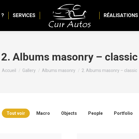
 ?
SERVICES
RÉALISATIONS
2. Albums masonry – classic
Vous êtes ici :
Accueil
Gallery
Albums masonry
2. Albums masonry – classic
Tout voir
Macro
Objects
People
Portfolio