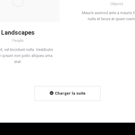
Objects
Mauris euimod ante a mauris fo
nulla et lacus at quam ivamu
Landscapes
People
it, vel tincidunt nulla. Vestibulis
 ipsum non justo aliqueu urna
erat.
Charger la suite