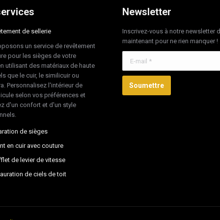
ervices
Newsletter
tement de sellerie
Inscrivez-vous à notre newsletter 
maintenant pour ne rien manquer !
posons un service de revêtement
re pour les sièges de votre
E-mail *
en utilisant des matériaux de haute
ls que le cuir, le similicuir ou
ra. Personnalisez l'intérieur de
Soumettre
hicule selon vos préférences et
z d'un confort et d'un style
nnels.
ration de sièges
nt en cuir avec couture
flet de levier de vitesse
auration de ciels de toit