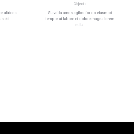
Objects
r ultrices
Glavrida amos agilos for do eiusmod
s elit.
tempor ut labore et dolore magna lorem
nulla.