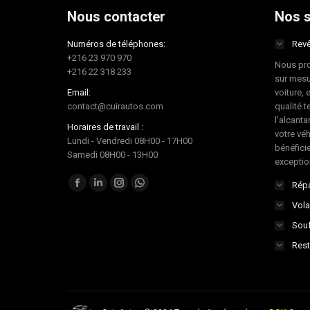
Nous contacter
Nos s
Numéros de téléphones:
Revê
+216 23 970 970
Nous pro
+216 22 318 233
sur mesu
Email:
voiture, 
contact@cuirautos.com
qualité te
l'alcanta
Horaires de travail :
votre vé
Lundi - Vendredi 08H00 - 17H00
bénéficie
Samedi 08H00 - 13H00
exceptio
Trouvez nous sur :
Répa
Facebook
LinkedIn
Instagram
Whatsapp
Vola
page
page
page
page
Souf
opens
opens
opens
opens
in
in
in
in
Rest
new
new
new
new
window
window
window
window