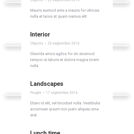
Objects
22 septembre 2016
Mauris euimod ante a mauris for ultrices
nulla et lacus at quam ivamus elit.
View album
Interior
Objects
20 septembre 2016
Glavrida amos agilos for do eiusmod
tempor ut labore et dolore magna lorem
nulla.
View album
Landscapes
People
17 septembre 2016
Etiam id elit, vel tincidunt nulla. Vestibulis
accumsan ipsum non justo aliqueu urna
erat.
View album
Lunch time