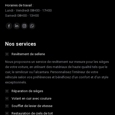
Horaires de travail :
Lundi - Vendredi 08H00 - 17H00
Samedi 08H00 - 13H00
Trouvez nous sur :
Facebook
LinkedIn
Instagram
Whatsapp
page
page
page
page
opens
opens
opens
opens
Nos services
in
in
in
in
Revêtement de sellerie
new
new
new
new
Nous proposons un service de revêtement sur mesure pour les sièges
window
window
window
window
de votre voiture, en utilisant des matériaux de haute qualité tels que le
cuir, le similicuir ou l'alcantara. Personnalisez l'intérieur de votre
véhicule selon vos préférences et bénéficiez d'un confort et d'un style
exceptionnels.
Réparation de sièges
Volant en cuir avec couture
Soufflet de levier de vitesse
Restauration de ciels de toit