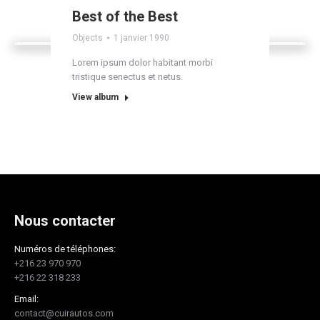
Best of the Best
Objects
1 janvier 1990
Lorem ipsum dolor habitant morbi
tristique senectus et netus.
View album
Nous contacter
Numéros de téléphones:
+216 23 970 970
+216 22 318 233
Email:
contact@cuirautos.com