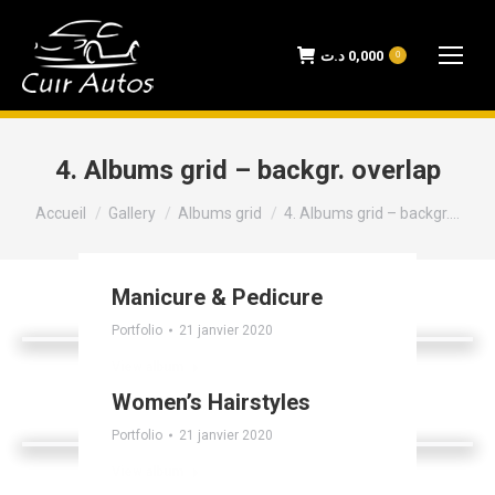
د.ت
0,000
0
4. Albums grid – backgr. overlap
Vous êtes ici :
Accueil
Gallery
Albums grid
4. Albums grid – backgr.…
Manicure & Pedicure
Portfolio
21 janvier 2020
View album
Women’s Hairstyles
Portfolio
21 janvier 2020
View album