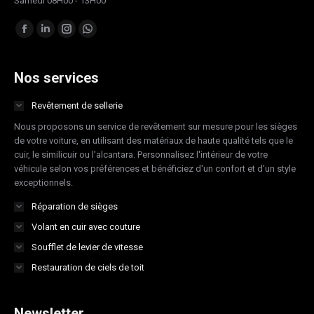
Samedi 08H00 - 13H00
Trouvez nous sur :
Facebook
LinkedIn
Instagram
Whatsapp
page
page
page
page
opens
opens
opens
opens
Nos services
in
in
in
in
Revêtement de sellerie
new
new
new
new
Nous proposons un service de revêtement sur mesure pour les sièges
window
window
window
window
de votre voiture, en utilisant des matériaux de haute qualité tels que le
cuir, le similicuir ou l'alcantara. Personnalisez l'intérieur de votre
véhicule selon vos préférences et bénéficiez d'un confort et d'un style
exceptionnels.
Réparation de sièges
Volant en cuir avec couture
Soufflet de levier de vitesse
Restauration de ciels de toit
Newsletter