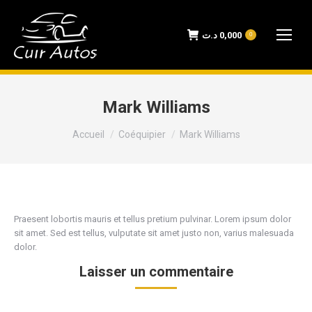
د.ت
0,000
0
Mark Williams
Vous êtes ici :
Accueil
Coéquipier
Mark Williams
Praesent lobortis mauris et tellus pretium pulvinar. Lorem ipsum dolor
sit amet. Sed est tellus, vulputate sit amet justo non, varius malesuada
dolor.
Laisser un commentaire