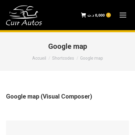
د.ت
0,000
0
Google map
Vous êtes ici :
Accueil
Shortcodes
Google map
Google map (Visual Composer)