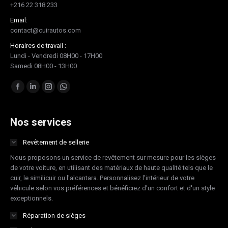
+216 22 318 233
Email:
contact@cuirautos.com
Horaires de travail :
Lundi - Vendredi 08H00 - 17H00
Samedi 08H00 - 13H00
Trouvez nous sur :
Facebook
LinkedIn
Instagram
Whatsapp
page
page
page
page
opens
opens
opens
opens
Nos services
in
in
in
in
Revêtement de sellerie
new
new
new
new
Nous proposons un service de revêtement sur mesure pour les sièges
window
window
window
window
de votre voiture, en utilisant des matériaux de haute qualité tels que le
cuir, le similicuir ou l'alcantara. Personnalisez l'intérieur de votre
véhicule selon vos préférences et bénéficiez d'un confort et d'un style
exceptionnels.
Réparation de sièges