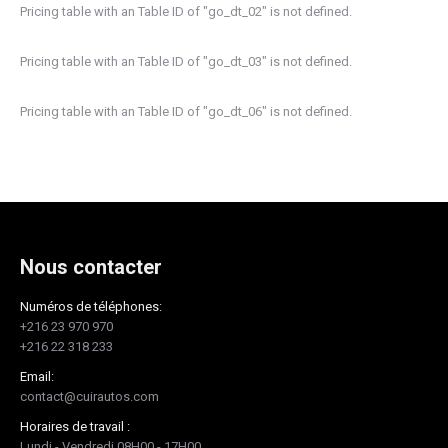
Pricing table with an Table ID of "go_dt_02" is not defined.
Pricing table with an Table ID of "go_dt_03" is not defined.
Pricing table with an Table ID of "go_dt_06" is not defined.
Nous contacter
Numéros de téléphones:
+216 23 970 970
+216 22 318 233
Email:
contact@cuirautos.com
Horaires de travail :
Lundi - Vendredi 08H00 - 17H00