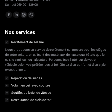
Samedi 08H00 - 13H00
Trouvez nous sur :
Facebook
LinkedIn
Instagram
Whatsapp
page
page
page
page
opens
opens
opens
opens
Nos services
in
in
in
in
Revêtement de sellerie
new
new
new
new
Nous proposons un service de revêtement sur mesure pour les sièges
window
window
window
window
de votre voiture, en utilisant des matériaux de haute qualité tels que le
cuir, le similicuir ou l'alcantara. Personnalisez l'intérieur de votre
véhicule selon vos préférences et bénéficiez d'un confort et d'un style
exceptionnels.
Réparation de sièges
Volant en cuir avec couture
Soufflet de levier de vitesse
Restauration de ciels de toit