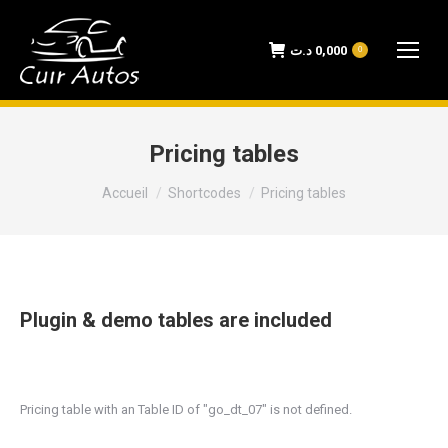
د.ت
0,000
0
Pricing tables
Vous êtes ici :
Accueil
Shortcodes
Pricing tables
Plugin & demo tables are included
Pricing table with an Table ID of "go_dt_07" is not defined.