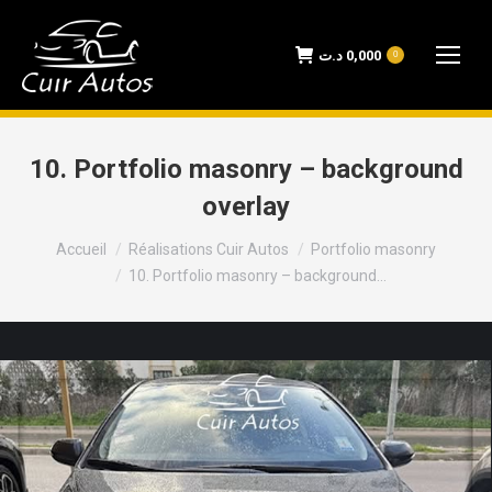
د.ت
0,000
0
10. Portfolio masonry – background
overlay
Vous êtes ici :
Accueil
Réalisations Cuir Autos
Portfolio masonry
10. Portfolio masonry – background…