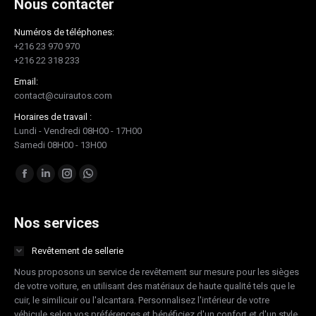
Nous contacter
Numéros de téléphones:
+216 23 970 970
+216 22 318 233
Email:
contact@cuirautos.com
Horaires de travail :
Lundi - Vendredi 08H00 - 17H00
Samedi 08H00 - 13H00
Trouvez nous sur :
Facebook
LinkedIn
Instagram
Whatsapp
page
page
page
page
opens
opens
opens
opens
Nos services
in
in
in
in
Revêtement de sellerie
new
new
new
new
Nous proposons un service de revêtement sur mesure pour les sièges
window
window
window
window
de votre voiture, en utilisant des matériaux de haute qualité tels que le
cuir, le similicuir ou l'alcantara. Personnalisez l'intérieur de votre
véhicule selon vos préférences et bénéficiez d'un confort et d'un style