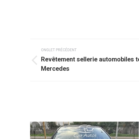
Navigation
ONGLET PRÉCÉDENT
de
Revêtement sellerie automobiles 
commentaire
Onglet
Mercedes
précédent