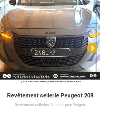
Revêtement sellerie Peugeot 208
Re
Revêtement selleries
,
Selleries pour Peugeot
R