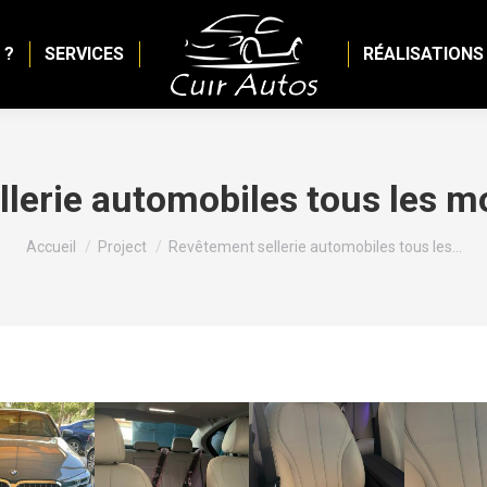
 ?
SERVICES
RÉALISATIONS
llerie automobiles tous les 
Vous êtes ici :
Accueil
Project
Revêtement sellerie automobiles tous les…