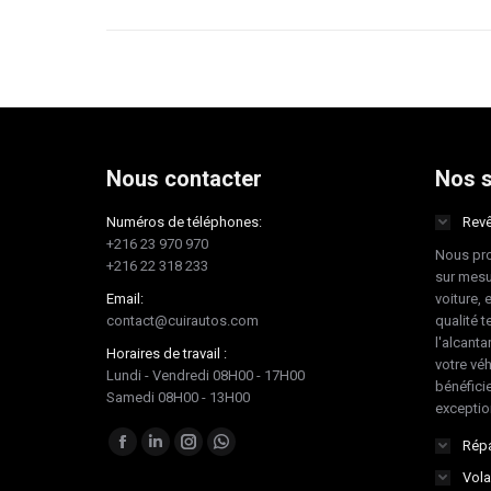
Nous contacter
Nos s
Numéros de téléphones:
Revê
+216 23 970 970
Nous pro
+216 22 318 233
sur mesu
Email:
voiture, 
contact@cuirautos.com
qualité te
l'alcanta
Horaires de travail :
votre vé
Lundi - Vendredi 08H00 - 17H00
bénéficie
Samedi 08H00 - 13H00
exceptio
Trouvez nous sur :
Répa
Facebook
LinkedIn
Instagram
Whatsapp
Vola
page
page
page
page