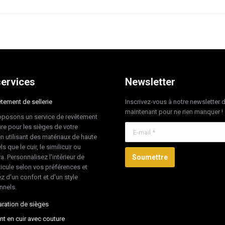
ervices
Newsletter
tement de sellerie
Inscrivez-vous à notre newsletter 
maintenant pour ne rien manquer !
posons un service de revêtement
re pour les sièges de votre
E-mail *
en utilisant des matériaux de haute
ls que le cuir, le similicuir ou
ra. Personnalisez l'intérieur de
Soumettre
hicule selon vos préférences et
z d'un confort et d'un style
nnels.
ration de sièges
nt en cuir avec couture