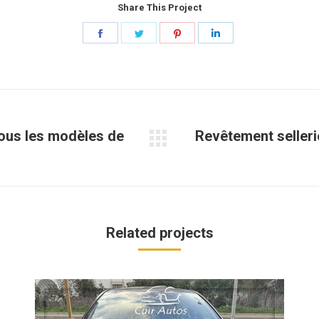
Share This Project
Share
Share
Share
Share
on
on
on
on
Facebook
Twitter
Pinterest
LinkedIn
tous les modèles de
Revêtement selleri
Projets
similaires
Related projects