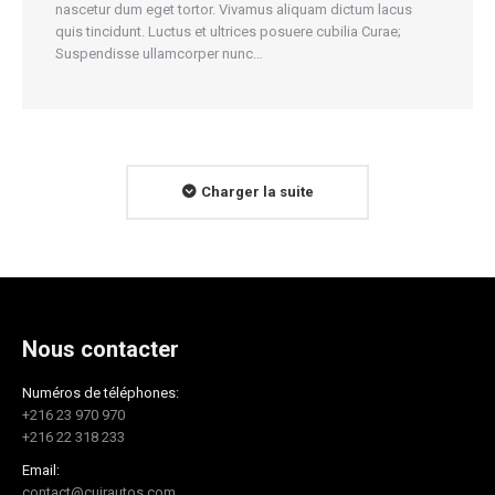
nascetur dum eget tortor. Vivamus aliquam dictum lacus
quis tincidunt. Luctus et ultrices posuere cubilia Curae;
Suspendisse ullamcorper nunc…
Charger la suite
Nous contacter
Numéros de téléphones:
+216 23 970 970
+216 22 318 233
Email:
contact@cuirautos.com