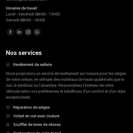
Horaires de travail :
Lundi - Vendredi 08H00 - 17H00
Samedi 08H00 - 13H00
Trouvez nous sur :
Facebook
LinkedIn
Instagram
Whatsapp
page
page
page
page
opens
opens
opens
opens
Nos services
in
in
in
in
Revêtement de sellerie
new
new
new
new
Nous proposons un service de revêtement sur mesure pour les sièges
window
window
window
window
de votre voiture, en utilisant des matériaux de haute qualité tels que le
cuir, le similicuir ou l'alcantara. Personnalisez l'intérieur de votre
véhicule selon vos préférences et bénéficiez d'un confort et d'un style
exceptionnels.
Réparation de sièges
Volant en cuir avec couture
Soufflet de levier de vitesse