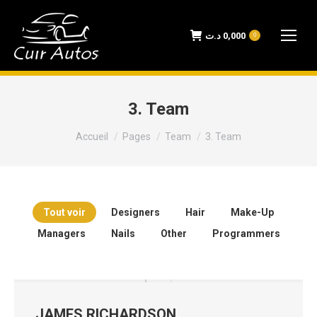
د.ت
0,000
0
3. Team
Vous êtes ici :
Accueil
Pages
Team
3. Team
Tout voir
Designers
Hair
Make-Up
Managers
Nails
Other
Programmers
JAMES RICHARDSON