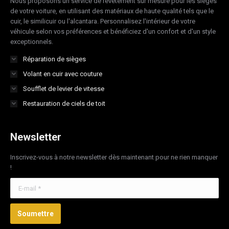
Nous proposons un service de revêtement sur mesure pour les sièges
window
window
window
window
de votre voiture, en utilisant des matériaux de haute qualité tels que le
cuir, le similicuir ou l'alcantara. Personnalisez l'intérieur de votre
véhicule selon vos préférences et bénéficiez d'un confort et d'un style
exceptionnels.
Réparation de sièges
Volant en cuir avec couture
Soufflet de levier de vitesse
Restauration de ciels de toit
Newsletter
Inscrivez-vous à notre newsletter dès maintenant pour ne rien manquer
!
E-mail *
Soumettre