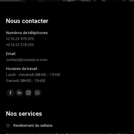
Nous contacter
Numéros de téléphones:
+216 23 970 970
+216 22 318 233
Email:
contact@cuirautos.com
Horaires de travail :
Lundi - Vendredi 08H00 - 17H00
Samedi 08H00 - 13H00
Trouvez nous sur :
Facebook
LinkedIn
Instagram
Whatsapp
page
page
page
page
opens
opens
opens
opens
Nos services
in
in
in
in
Revêtement de sellerie
new
new
new
new