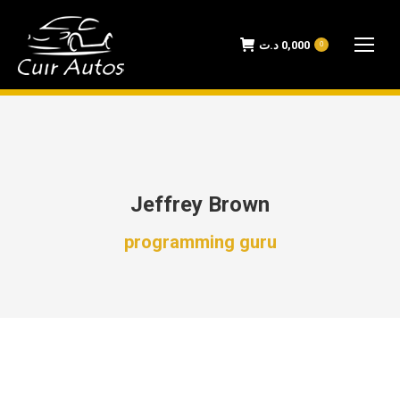
د.ت
0,000
0
Jeffrey Brown
programming guru