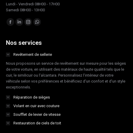
Lundi - Vendredi 08H00 - 17H00
Samedi 08H00 - 13H00
Trouvez nous sur :
Facebook
LinkedIn
Instagram
Whatsapp
page
page
page
page
opens
opens
opens
opens
Nos services
in
in
in
in
Revêtement de sellerie
new
new
new
new
Nous proposons un service de revêtement sur mesure pour les sièges
window
window
window
window
de votre voiture, en utilisant des matériaux de haute qualité tels que le
cuir, le similicuir ou l'alcantara. Personnalisez l'intérieur de votre
véhicule selon vos préférences et bénéficiez d'un confort et d'un style
exceptionnels.
Réparation de sièges
Volant en cuir avec couture
Soufflet de levier de vitesse
Restauration de ciels de toit