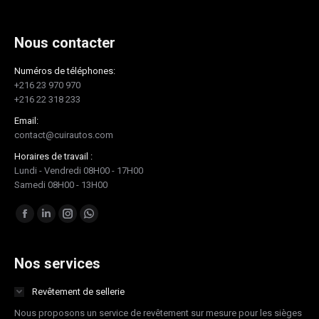
Nous contacter
Numéros de téléphones:
+216 23 970 970
+216 22 318 233
Email:
contact@cuirautos.com
Horaires de travail :
Lundi - Vendredi 08H00 - 17H00
Samedi 08H00 - 13H00
Trouvez nous sur :
Facebook
LinkedIn
Instagram
Whatsapp
page
page
page
page
opens
opens
opens
opens
Nos services
in
in
in
in
Revêtement de sellerie
new
new
new
new
Nous proposons un service de revêtement sur mesure pour les sièges
window
window
window
window