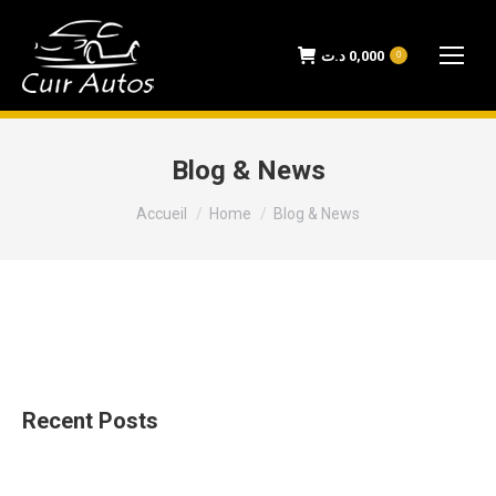
د.ت
0,000
0
Blog & News
Vous êtes ici :
Accueil
Home
Blog & News
Recent Posts