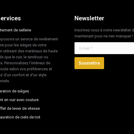
ervices
Newsletter
tement de sellerie
Inscrivez-vous à notre newsletter 
maintenant pour ne rien manquer !
posons un service de revêtement
re pour les sièges de votre
E-mail *
en utilisant des matériaux de haute
ls que le cuir, le similicuir ou
ra. Personnalisez l'intérieur de
Soumettre
hicule selon vos préférences et
z d'un confort et d'un style
nnels.
ration de sièges
nt en cuir avec couture
flet de levier de vitesse
auration de ciels de toit