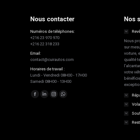
Nous contacter
Nos s
Numéros de téléphones:
Revê
+216 23 970 970
Nous pro
+216 22 318 233
sur mesu
Email:
voiture, 
contact@cuirautos.com
qualité te
l'alcanta
Horaires de travail :
votre vé
Lundi - Vendredi 08H00 - 17H00
bénéficie
Samedi 08H00 - 13H00
exceptio
Trouvez nous sur :
Répa
Facebook
LinkedIn
Instagram
Whatsapp
Vola
page
page
page
page
Souf
opens
opens
opens
opens
in
in
in
in
Rest
new
new
new
new
window
window
window
window