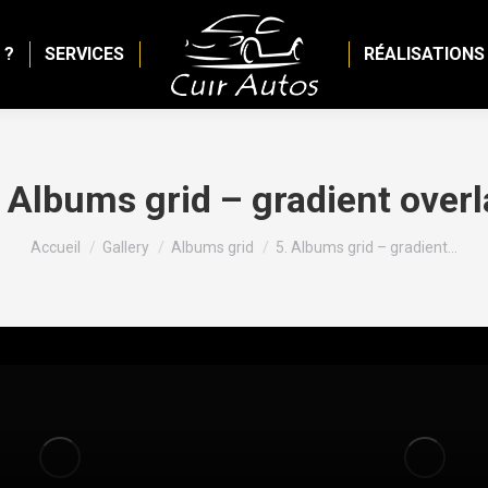
 ?
SERVICES
RÉALISATIONS
. Albums grid – gradient overl
Vous êtes ici :
Accueil
Gallery
Albums grid
5. Albums grid – gradient…