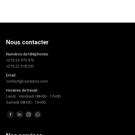
Nous contacter
Numéros de téléphones:
+216 23 970 970
+216 22 318 233
Email:
contact@cuirautos.com
Horaires de travail :
Lundi - Vendredi 08H00 - 17H00
Samedi 08H00 - 13H00
Trouvez nous sur :
Facebook
LinkedIn
Instagram
Whatsapp
page
page
page
page
opens
opens
opens
opens