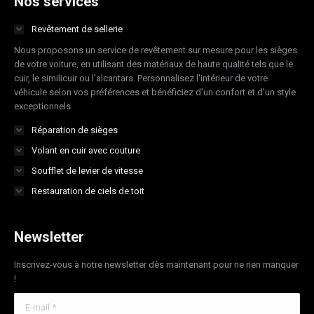
Nos services
in
in
in
in
Revêtement de sellerie
new
new
new
new
Nous proposons un service de revêtement sur mesure pour les sièges
window
window
window
window
de votre voiture, en utilisant des matériaux de haute qualité tels que le
cuir, le similicuir ou l'alcantara. Personnalisez l'intérieur de votre
véhicule selon vos préférences et bénéficiez d'un confort et d'un style
exceptionnels.
Réparation de sièges
Volant en cuir avec couture
Soufflet de levier de vitesse
Restauration de ciels de toit
Newsletter
Inscrivez-vous à notre newsletter dès maintenant pour ne rien manquer
!
E-mail *