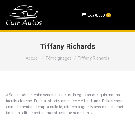
د.ت
0,000
0
Tiffany Richards
Vous êtes ici :
Accueil
Témoignages
Tiffany Richards
« Sed in odio et enim venenatis luctus. In egestas orci quis magna
iaculis eleifend. Proin a lobortis ante, nec eleifend urna. Pellentesque a
enim elementum, tempor nulla id, ultrices augue. Maecenas sit amet
tincidunt elit – habitant morbi tristique senectus! »