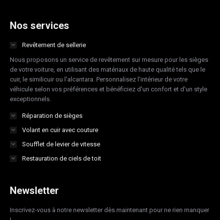
page
page
page
page
opens
opens
opens
opens
Nos services
in
in
in
in
Revêtement de sellerie
new
new
new
new
Nous proposons un service de revêtement sur mesure pour les sièges
window
window
window
window
de votre voiture, en utilisant des matériaux de haute qualité tels que le
cuir, le similicuir ou l'alcantara. Personnalisez l'intérieur de votre
véhicule selon vos préférences et bénéficiez d'un confort et d'un style
exceptionnels.
Réparation de sièges
Volant en cuir avec couture
Soufflet de levier de vitesse
Restauration de ciels de toit
Newsletter
Inscrivez-vous à notre newsletter dès maintenant pour ne rien manquer
!