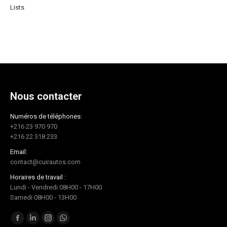
Lists
Nous contacter
Numéros de téléphones:
+216 23 970 970
+216 22 318 233
Email:
contact@cuirautos.com
Horaires de travail :
Lundi - Vendredi 08H00 - 17H00
Samedi 08H00 - 13H00
Trouvez nous sur :
Facebook
LinkedIn
Instagram
Whatsapp