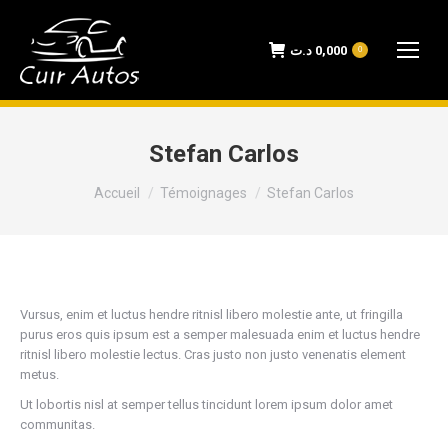
د.ت
0,000
0
Stefan Carlos
Vous êtes ici :
Accueil
Témoignages
Stefan Carlos
Vursus, enim et luctus hendre ritnisl libero molestie ante, ut fringilla
purus eros quis ipsum est a semper malesuada enim et luctus hendre
ritnisl libero molestie lectus. Cras justo non justo venenatis element
metus.
Ut lobortis nisl at semper tellus tincidunt lorem ipsum dolor amet
communitas.