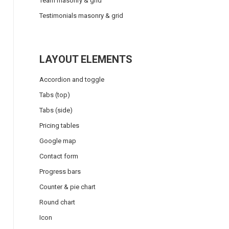
Team masonry & grid
Testimonials masonry & grid
LAYOUT ELEMENTS
Accordion and toggle
Tabs (top)
Tabs (side)
Pricing tables
Google map
Contact form
Progress bars
Counter & pie chart
Round chart
Icon