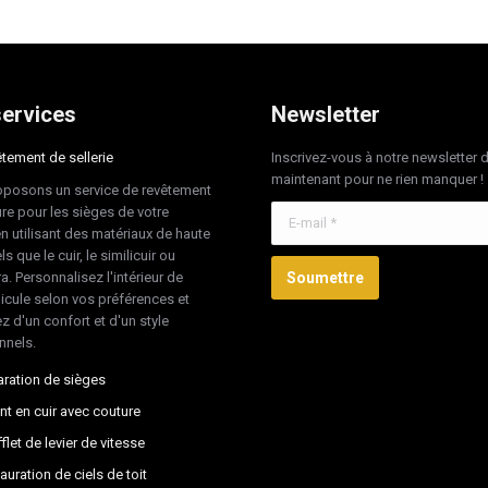
ervices
Newsletter
tement de sellerie
Inscrivez-vous à notre newsletter 
maintenant pour ne rien manquer !
posons un service de revêtement
re pour les sièges de votre
E-mail *
en utilisant des matériaux de haute
ls que le cuir, le similicuir ou
ra. Personnalisez l'intérieur de
Soumettre
hicule selon vos préférences et
z d'un confort et d'un style
nnels.
ration de sièges
nt en cuir avec couture
flet de levier de vitesse
auration de ciels de toit