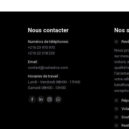
Nous contacter
Nos s
Numéros de téléphones:
Revê
+216 23 970 970
Nous pro
+216 22 318 233
sur mesu
Email:
voiture, 
contact@cuirautos.com
qualité te
l'alcanta
Horaires de travail :
votre vé
Lundi - Vendredi 08H00 - 17H00
bénéficie
Samedi 08H00 - 13H00
exceptio
Trouvez nous sur :
Répa
Facebook
LinkedIn
Instagram
Whatsapp
Vola
page
page
page
page
Souf
opens
opens
opens
opens
in
in
in
in
Rest