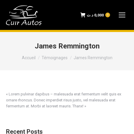
د.ت
0,000
0
James Remmington
Vous êtes ici :
Accueil
Témoignages
James Remmington
« Lorem pulvinar dapibus – malesuada erat fermentum velit quis ex
ornare rhoncus. Donec imperdiet risus justo, vel malesuada erat
fermentum at. Morbi at laoreet mauris. Thanx! »
Recent Posts