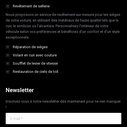
in
in
in
in
Revêtement de sellerie
new
new
new
new
Nous proposons un service de revêtement sur mesure pour les sièges
window
window
window
window
de votre voiture, en utilisant des matériaux de haute qualité tels que le
cuir, le similicuir ou l'alcantara. Personnalisez l'intérieur de votre
véhicule selon vos préférences et bénéficiez d'un confort et d'un style
exceptionnels.
Réparation de sièges
Volant en cuir avec couture
Soufflet de levier de vitesse
Restauration de ciels de toit
Newsletter
Inscrivez-vous à notre newsletter dès maintenant pour ne rien manquer
!
E-mail *