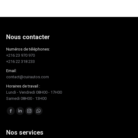
Nous contacter
Numéros de téléphones:
+216 23 970 970
+216 22 318 233
Email:
contact@cuirautos.com
Horaires de travail :
Lundi - Vendredi 08H00 - 17H00
Samedi 08H00 - 13H00
Trouvez nous sur :
Facebook
LinkedIn
Instagram
Whatsapp
page
page
page
page
opens
opens
opens
opens
Nos services