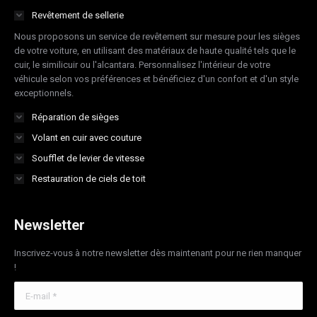
in
in
in
in
Revêtement de sellerie
new
new
new
new
Nous proposons un service de revêtement sur mesure pour les sièges
window
window
window
window
de votre voiture, en utilisant des matériaux de haute qualité tels que le
cuir, le similicuir ou l'alcantara. Personnalisez l'intérieur de votre
véhicule selon vos préférences et bénéficiez d'un confort et d'un style
exceptionnels.
Réparation de sièges
Volant en cuir avec couture
Soufflet de levier de vitesse
Restauration de ciels de toit
Newsletter
Inscrivez-vous à notre newsletter dès maintenant pour ne rien manquer
!
E-mail *