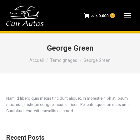
د.ت
0,000
0
George Green
Vous êtes ici :
Accueil
Témoignages
George Green
Nam id libero quis metus tincidunt aliquet. In molestie nibh at ipsum
maximus, tristique congue lacus ultrices. Pellentesque non risus urna.
Curabitur hendrerit convallis euismod.
Recent Posts