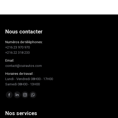
Nous contacter
Numéros de téléphones:
+216 23 970 970
+216 22 318 233
Email:
contact@cuirautos.com
Horaires de travail :
Lundi - Vendredi 08H00 - 17H00
Samedi 08H00 - 13H00
Trouvez nous sur :
Facebook
LinkedIn
Instagram
Whatsapp
page
page
page
page
opens
opens
opens
opens
Nos services