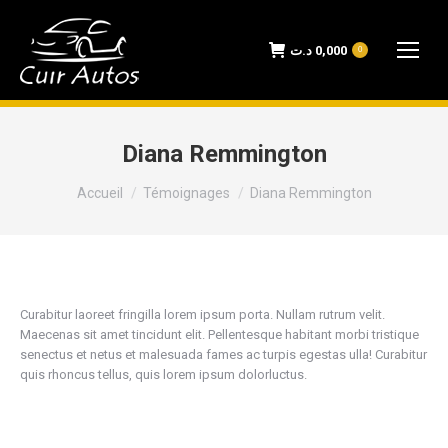
د.ت
0,000
0
Diana Remmington
Vous êtes ici :
Accueil
Témoignages
Diana Remmington
Curabitur laoreet fringilla lorem ipsum porta. Nullam rutrum velit.
Maecenas sit amet tincidunt elit. Pellentesque habitant morbi tristique
senectus et netus et malesuada fames ac turpis egestas ulla! Curabitur
quis rhoncus tellus, quis lorem ipsum dolorluctus.