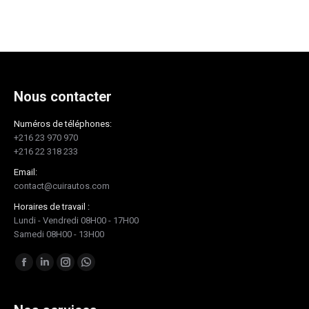
Nous contacter
Numéros de téléphones:
+216 23 970 970
+216 22 318 233
Email:
contact@cuirautos.com
Horaires de travail :
Lundi - Vendredi 08H00 - 17H00
Samedi 08H00 - 13H00
Trouvez nous sur :
Facebook
LinkedIn
Instagram
Whatsapp
page
page
page
page
opens
opens
opens
opens