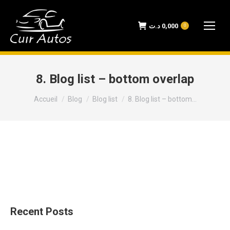
د.ت
0,000
0
8. Blog list – bottom overlap
Vous êtes ici :
Accueil
Blog
Blog list
8. Blog list – bottom…
Recent Posts