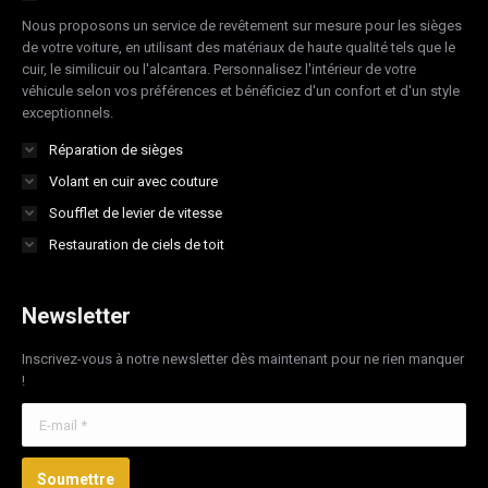
Nous proposons un service de revêtement sur mesure pour les sièges
window
window
window
window
de votre voiture, en utilisant des matériaux de haute qualité tels que le
cuir, le similicuir ou l'alcantara. Personnalisez l'intérieur de votre
véhicule selon vos préférences et bénéficiez d'un confort et d'un style
exceptionnels.
Réparation de sièges
Volant en cuir avec couture
Soufflet de levier de vitesse
Restauration de ciels de toit
Newsletter
Inscrivez-vous à notre newsletter dès maintenant pour ne rien manquer
!
E-mail *
Soumettre