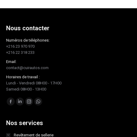
Nous contacter
Numéros de téléphones:
+216 23 970 970
+216 22 318 233
Email:
contact@cuirautos.com
Horaires de travail :
Lundi - Vendredi 08H00 - 17H00
Samedi 08H00 - 13H00
Trouvez nous sur :
Facebook
LinkedIn
Instagram
Whatsapp
page
page
page
page
opens
opens
opens
opens
Nos services
in
in
in
in
Revêtement de sellerie
new
new
new
new