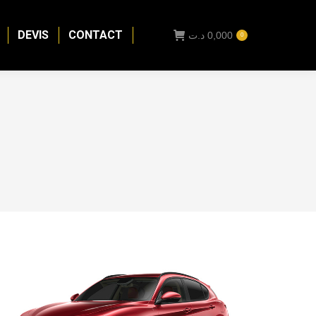
DEVIS
CONTACT
د.ت
0,000
0