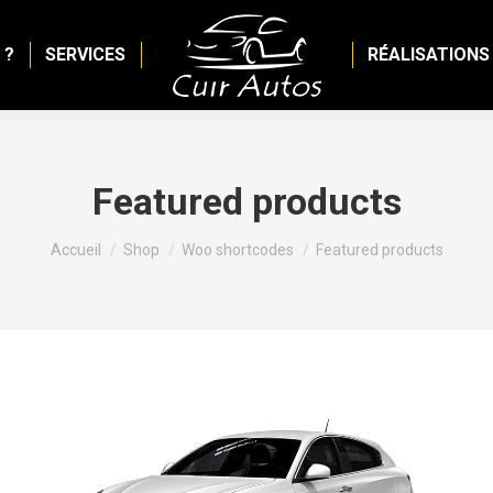
 ?
SERVICES
RÉALISATIONS
Featured products
Vous êtes ici :
Accueil
Shop
Woo shortcodes
Featured products