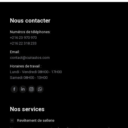
Nous contacter
Numéros de téléphones:
+216 23 970 970
+216 22 318 233
Email:
contact@cuirautos.com
Horaires de travail :
Lundi - Vendredi 08H00 - 17H00
Samedi 08H00 - 13H00
Trouvez nous sur :
Facebook
LinkedIn
Instagram
Whatsapp
page
page
page
page
opens
opens
opens
opens
Nos services
in
in
in
in
Revêtement de sellerie
new
new
new
new