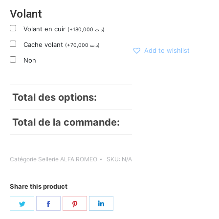
Volant
Volant en cuir
(
+
180,000
د.ت
)
Cache volant
(
+
70,000
د.ت
)
Add to wishlist
Non
Total des options:
Total de la commande:
Catégorie
Sellerie ALFA ROMEO
SKU:
N/A
Share this product
Share
Share
Share
Share
on
on
on
on