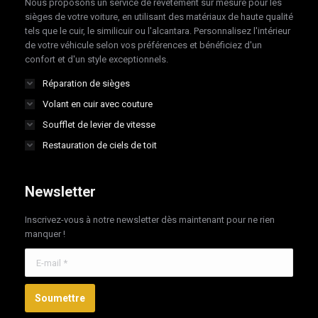
Nous proposons un service de revêtement sur mesure pour les
window
window
window
window
sièges de votre voiture, en utilisant des matériaux de haute qualité
tels que le cuir, le similicuir ou l'alcantara. Personnalisez l'intérieur
de votre véhicule selon vos préférences et bénéficiez d'un
confort et d'un style exceptionnels.
Réparation de sièges
Volant en cuir avec couture
Soufflet de levier de vitesse
Restauration de ciels de toit
Newsletter
Inscrivez-vous à notre newsletter dès maintenant pour ne rien
manquer !
E-mail *
Soumettre