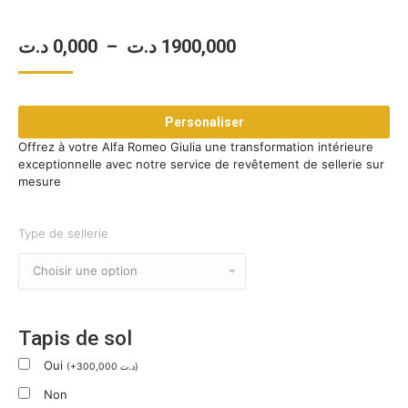
Plage
د.ت
0,000
–
د.ت
1900,000
de
prix :
Personaliser
0,000 د.ت
Offrez à votre Alfa Romeo Giulia une transformation intérieure
à
exceptionnelle avec notre service de revêtement de sellerie sur
1900,000 د.ت
mesure
Type de sellerie
Tapis de sol
Oui
(
+
300,000
د.ت
)
Non