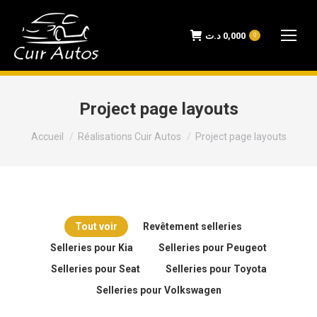
د.ت
0,000
0
Project page layouts
Vous êtes ici :
Accueil
Réalisations Cuir Autos
Project page layouts
Tout voir
Revêtement selleries
Selleries pour Kia
Selleries pour Peugeot
Selleries pour Seat
Selleries pour Toyota
Selleries pour Volkswagen