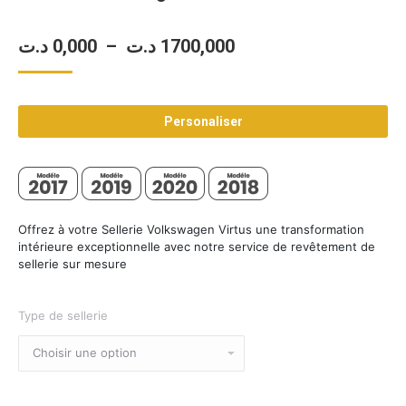
Plage
د.ت
0,000
–
د.ت
1700,000
de
prix :
Personaliser
0,000 د.ت
à
1700,000 د.ت
Offrez à votre Sellerie Volkswagen Virtus une transformation
intérieure exceptionnelle avec notre service de revêtement de
sellerie sur mesure
Type de sellerie