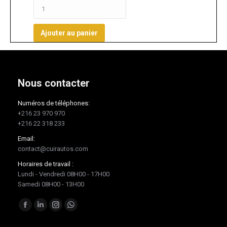
Ajouter au panier
Nous contacter
Numéros de téléphones:
+216 23 970 970
+216 22 318 233
Email:
contact@cuirautos.com
Horaires de travail :
Lundi - Vendredi 08H00 - 17H00
Samedi 08H00 - 13H00
Trouvez nous sur :
Facebook
LinkedIn
Instagram
Whatsapp
page
page
page
page