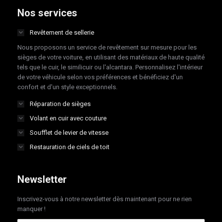
opens
opens
opens
opens
Nos services
in
in
in
in
Revêtement de sellerie
new
new
new
new
Nous proposons un service de revêtement sur mesure pour les
window
window
window
window
sièges de votre voiture, en utilisant des matériaux de haute qualité
tels que le cuir, le similicuir ou l'alcantara. Personnalisez l'intérieur
de votre véhicule selon vos préférences et bénéficiez d'un
confort et d'un style exceptionnels.
Réparation de sièges
Volant en cuir avec couture
Soufflet de levier de vitesse
Restauration de ciels de toit
Newsletter
Inscrivez-vous à notre newsletter dès maintenant pour ne rien
manquer !