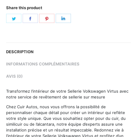
Share this product
Share
Share
Share
Share
on
on
on
on
Twitter
Facebook
Pinterest
LinkedIn
DESCRIPTION
INFORMATIONS COMPLÉMENTAIRES
AVIS (0)
Transformez l’intérieur de votre Sellerie Volkswagen Virtus avec
notre service de revêtement de sellerie sur mesure
Chez Cuir Autos, nous vous offrons la possibilité de
personnaliser chaque détail pour créer un intérieur qui reflète
votre style unique. Que vous souhaitiez opter pour du cuir, du
similicuir ou de l’alcantara, notre équipe d’experts assure une
installation précise et un résultat impeccable. Redonnez vie à
l’intérieur de votre Sellerie Volkswagen Virtus et profitez d’un