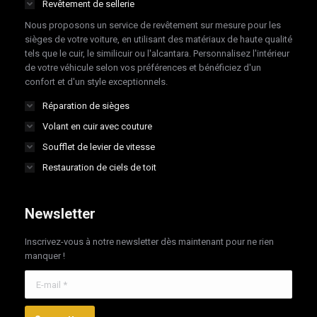
Revêtement de sellerie
new
new
new
new
Nous proposons un service de revêtement sur mesure pour les
window
window
window
window
sièges de votre voiture, en utilisant des matériaux de haute qualité
tels que le cuir, le similicuir ou l'alcantara. Personnalisez l'intérieur
de votre véhicule selon vos préférences et bénéficiez d'un
confort et d'un style exceptionnels.
Réparation de sièges
Volant en cuir avec couture
Soufflet de levier de vitesse
Restauration de ciels de toit
Newsletter
Inscrivez-vous à notre newsletter dès maintenant pour ne rien
manquer !
E-mail *