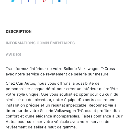
on
on
on
on
Twitter
Facebook
Pinterest
LinkedIn
DESCRIPTION
INFORMATIONS COMPLÉMENTAIRES
AVIS (0)
Transformez l’intérieur de votre Sellerie Volkswagen T-Cross
avec notre service de revêtement de sellerie sur mesure
Chez Cuir Autos, nous vous offrons la possibilité de
personnaliser chaque détail pour créer un intérieur qui reflète
votre style unique. Que vous souhaitiez opter pour du cuir, du
similicuir ou de l’alcantara, notre équipe d’experts assure une
installation précise et un résultat impeccable. Redonnez vie à
l’intérieur de votre Sellerie Volkswagen T-Cross et profitez d’un
confort et d’une élégance incomparables. Faites confiance à Cuir
Autos pour sublimer votre véhicule avec notre service de
revêtement de sellerie haut de gamme.