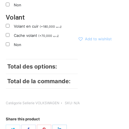
Non
Volant
Volant en cuir
(
+
180,000
د.ت
)
Cache volant
(
+
70,000
د.ت
)
Add to wishlist
Non
Total des options:
Total de la commande:
Catégorie
Sellerie VOLKSWAGEN
SKU:
N/A
Share this product
Share
Share
Share
Share