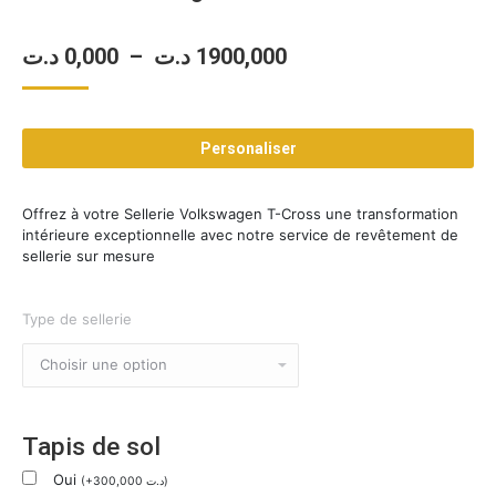
Plage
د.ت
0,000
–
د.ت
1900,000
de
prix :
Personaliser
0,000 د.ت
à
Offrez à votre Sellerie Volkswagen T-Cross une transformation
1900,000 د.ت
intérieure exceptionnelle avec notre service de revêtement de
sellerie sur mesure
Type de sellerie
Tapis de sol
Oui
(
+
300,000
د.ت
)