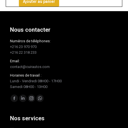
Ajouter au panier
Nous contacter
Numéros de téléphones:
+216 23 970 970
+216 22 318 233
Email:
contact@cuirautos.com
Horaires de travail :
Lundi - Vendredi 08H00 - 17H00
Samedi 08H00 - 13H00
Trouvez nous sur :
Facebook
LinkedIn
Instagram
Whatsapp
page
page
page
page
opens
opens
opens
opens
Nos services
in
in
in
in