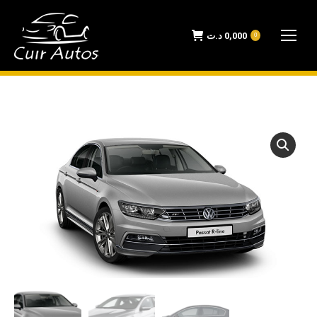
د.ت
0,000
0