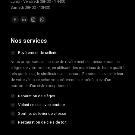
Lundi - Vendredi 08H00 - 17H00
Samedi 08H00 - 13H00
Trouvez nous sur :
Facebook
LinkedIn
Instagram
Whatsapp
page
page
page
page
opens
opens
opens
opens
Nos services
in
in
in
in
Revêtement de sellerie
new
new
new
new
Nous proposons un service de revêtement sur mesure pour les
window
window
window
window
sièges de votre voiture, en utilisant des matériaux de haute qualité
tels que le cuir, le similicuir ou l'alcantara. Personnalisez l'intérieur
de votre véhicule selon vos préférences et bénéficiez d'un
confort et d'un style exceptionnels.
Réparation de sièges
Volant en cuir avec couture
Soufflet de levier de vitesse
Restauration de ciels de toit