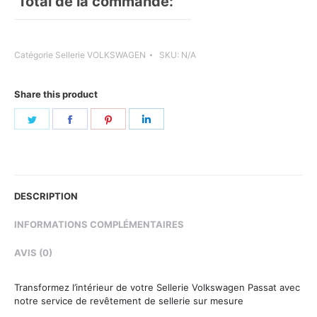
Total de la commande:
Catégorie
Sellerie VOLKSWAGEN
SKU:
N/A
Share this product
Share
Share
Share
Share
on
on
on
on
Twitter
Facebook
Pinterest
LinkedIn
DESCRIPTION
INFORMATIONS COMPLÉMENTAIRES
AVIS (0)
Transformez l’intérieur de votre Sellerie Volkswagen Passat avec
notre service de revêtement de sellerie sur mesure