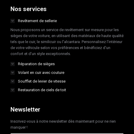
opens
opens
opens
opens
Nos services
in
in
in
in
Revêtement de sellerie
new
new
new
new
Nous proposons un service de revêtement sur mesure pour les
window
window
window
window
sièges de votre voiture, en utilisant des matériaux de haute qualité
tels que le cuir, le similicuir ou l'alcantara. Personnalisez l'intérieur
de votre véhicule selon vos préférences et bénéficiez d'un
confort et d'un style exceptionnels.
Réparation de sièges
Volant en cuir avec couture
Soufflet de levier de vitesse
Restauration de ciels de toit
Newsletter
Inscrivez-vous à notre newsletter dès maintenant pour ne rien
manquer !