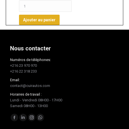
Ajouter au panier
Nous contacter
Numéros de téléphones:
+216 23 970 970
+216 22 318 233
Email:
contact@cuirautos.com
Horaires de travail :
Lundi - Vendredi 08H00 - 17H00
Samedi 08H00 - 13H00
Trouvez nous sur :
Facebook
LinkedIn
Instagram
Whatsapp
page
page
page
page