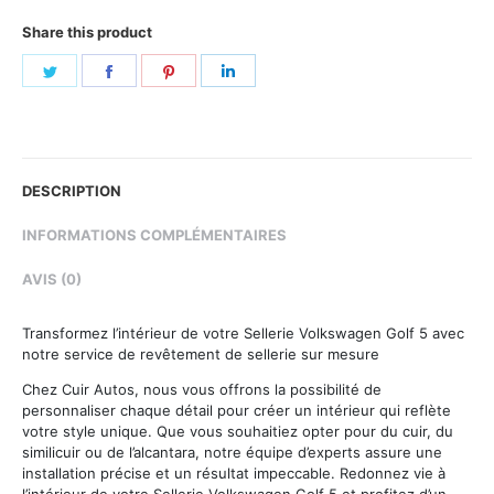
Share this product
Share
Share
Share
Share
on
on
on
on
Twitter
Facebook
Pinterest
LinkedIn
DESCRIPTION
INFORMATIONS COMPLÉMENTAIRES
AVIS (0)
Transformez l’intérieur de votre Sellerie Volkswagen Golf 5 avec
notre service de revêtement de sellerie sur mesure
Chez Cuir Autos, nous vous offrons la possibilité de
personnaliser chaque détail pour créer un intérieur qui reflète
votre style unique. Que vous souhaitiez opter pour du cuir, du
similicuir ou de l’alcantara, notre équipe d’experts assure une
installation précise et un résultat impeccable. Redonnez vie à
l’intérieur de votre Sellerie Volkswagen Golf 5 et profitez d’un