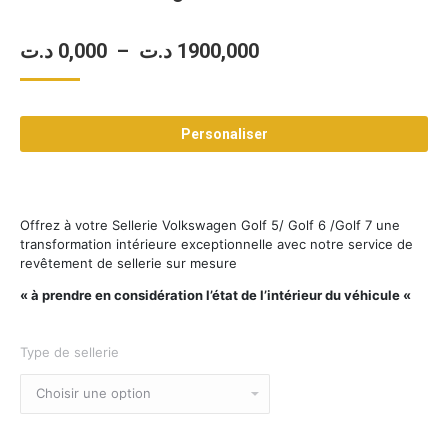
Plage
د.ت
0,000
–
د.ت
1900,000
de
prix :
Personaliser
0,000 د.ت
à
1900,000 د.ت
Offrez à votre Sellerie Volkswagen Golf 5/ Golf 6 /Golf 7 une
transformation intérieure exceptionnelle avec notre service de
revêtement de sellerie sur mesure
« à prendre en considération l’état de l’intérieur du véhicule «
Type de sellerie