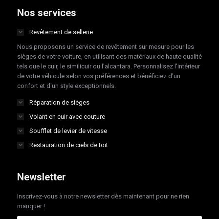
opens
opens
opens
opens
Nos services
in
in
in
in
Revêtement de sellerie
new
new
new
new
Nous proposons un service de revêtement sur mesure pour les
window
window
window
window
sièges de votre voiture, en utilisant des matériaux de haute qualité
tels que le cuir, le similicuir ou l'alcantara. Personnalisez l'intérieur
de votre véhicule selon vos préférences et bénéficiez d'un
confort et d'un style exceptionnels.
Réparation de sièges
Volant en cuir avec couture
Soufflet de levier de vitesse
Restauration de ciels de toit
Newsletter
Inscrivez-vous à notre newsletter dès maintenant pour ne rien
manquer !