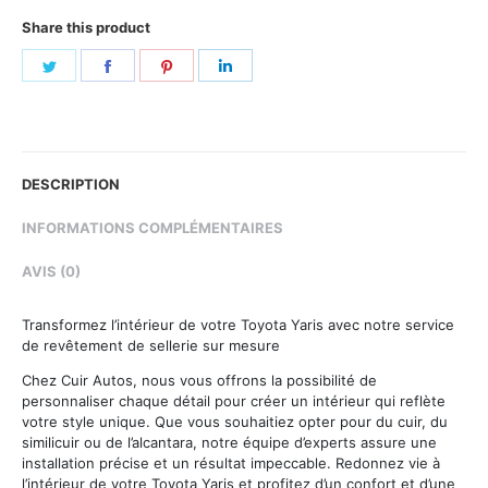
Share this product
Share
Share
Share
Share
on
on
on
on
Twitter
Facebook
Pinterest
LinkedIn
DESCRIPTION
INFORMATIONS COMPLÉMENTAIRES
AVIS (0)
Transformez l’intérieur de votre Toyota Yaris avec notre service
de revêtement de sellerie sur mesure
Chez Cuir Autos, nous vous offrons la possibilité de
personnaliser chaque détail pour créer un intérieur qui reflète
votre style unique. Que vous souhaitiez opter pour du cuir, du
similicuir ou de l’alcantara, notre équipe d’experts assure une
installation précise et un résultat impeccable. Redonnez vie à
l’intérieur de votre Toyota Yaris et profitez d’un confort et d’une