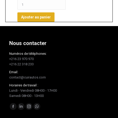
Ajouter au panier
Nous contacter
Numéros de téléphones:
+216 23 970 970
+216 22 318 233
Email:
contact@cuirautos.com
Horaires de travail :
Lundi - Vendredi 08H00 - 17H00
Samedi 08H00 - 13H00
Trouvez nous sur :
Facebook
LinkedIn
Instagram
Whatsapp
page
page
page
page