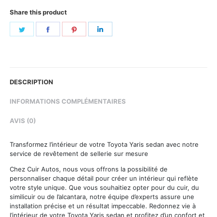
Share this product
Share
Share
Share
Share
on
on
on
on
Twitter
Facebook
Pinterest
LinkedIn
DESCRIPTION
INFORMATIONS COMPLÉMENTAIRES
AVIS (0)
Transformez l’intérieur de votre Toyota Yaris sedan avec notre
service de revêtement de sellerie sur mesure
Chez Cuir Autos, nous vous offrons la possibilité de
personnaliser chaque détail pour créer un intérieur qui reflète
votre style unique. Que vous souhaitiez opter pour du cuir, du
similicuir ou de l’alcantara, notre équipe d’experts assure une
installation précise et un résultat impeccable. Redonnez vie à
l’intérieur de votre Toyota Yaris sedan et profitez d’un confort et