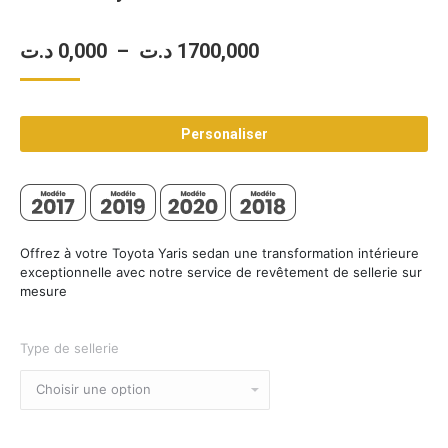
Plage
د.ت
0,000
–
د.ت
1700,000
de
prix :
Personaliser
0,000 د.ت
à
1700,000 د.ت
Offrez à votre Toyota Yaris sedan une transformation intérieure
exceptionnelle avec notre service de revêtement de sellerie sur
mesure
Type de sellerie