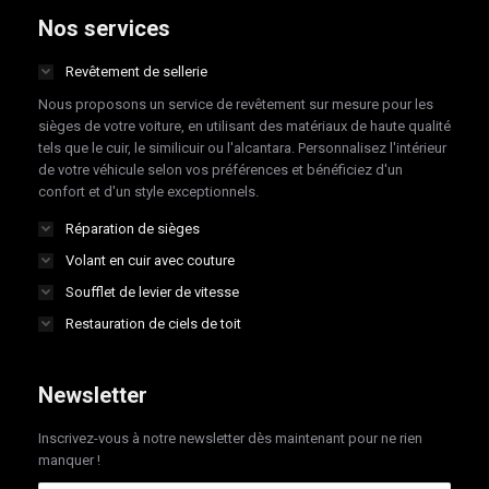
opens
opens
opens
opens
Nos services
in
in
in
in
Revêtement de sellerie
new
new
new
new
Nous proposons un service de revêtement sur mesure pour les
window
window
window
window
sièges de votre voiture, en utilisant des matériaux de haute qualité
tels que le cuir, le similicuir ou l'alcantara. Personnalisez l'intérieur
de votre véhicule selon vos préférences et bénéficiez d'un
confort et d'un style exceptionnels.
Réparation de sièges
Volant en cuir avec couture
Soufflet de levier de vitesse
Restauration de ciels de toit
Newsletter
Inscrivez-vous à notre newsletter dès maintenant pour ne rien
manquer !