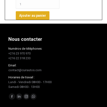
Ajouter au panier
Nous contacter
Numéros de téléphones:
+216 23 970 970
+216 22 318 233
Email:
contact@cuirautos.com
Horaires de travail :
Lundi - Vendredi 08H00 - 17H00
Samedi 08H00 - 13H00
Trouvez nous sur :
Facebook
LinkedIn
Instagram
Whatsapp
page
page
page
page