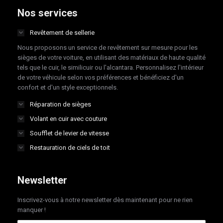
opens
opens
opens
opens
Nos services
in
in
in
in
Revêtement de sellerie
new
new
new
new
Nous proposons un service de revêtement sur mesure pour les
window
window
window
window
sièges de votre voiture, en utilisant des matériaux de haute qualité
tels que le cuir, le similicuir ou l'alcantara. Personnalisez l'intérieur
de votre véhicule selon vos préférences et bénéficiez d'un
confort et d'un style exceptionnels.
Réparation de sièges
Volant en cuir avec couture
Soufflet de levier de vitesse
Restauration de ciels de toit
Newsletter
Inscrivez-vous à notre newsletter dès maintenant pour ne rien
manquer !