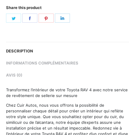
Share this product
Share
Share
Share
Share
on
on
on
on
Twitter
Facebook
Pinterest
LinkedIn
DESCRIPTION
INFORMATIONS COMPLÉMENTAIRES
AVIS (0)
Transformez l’intérieur de votre Toyota RAV 4 avec notre service
de revêtement de sellerie sur mesure
Chez Cuir Autos, nous vous offrons la possibilité de
personnaliser chaque détail pour créer un intérieur qui reflète
votre style unique. Que vous souhaitiez opter pour du cuir, du
similicuir ou de l’alcantara, notre équipe d’experts assure une
installation précise et un résultat impeccable. Redonnez vie à
l’intérieur de votre Toyota RAV 4 et profitez d’un confort et d’une