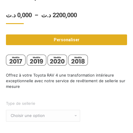
Plage
د.ت
0,000
–
د.ت
2200,000
de
prix :
Personaliser
0,000 د.ت
à
2200,000 د.ت
Offrez à votre Toyota RAV 4 une transformation intérieure
exceptionnelle avec notre service de revêtement de sellerie sur
mesure
Type de sellerie