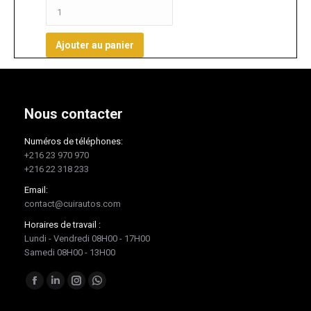
Ajouter au panier
Nous contacter
Numéros de téléphones:
+216 23 970 970
+216 22 318 233
Email:
contact@cuirautos.com
Horaires de travail :
Lundi - Vendredi 08H00 - 17H00
Samedi 08H00 - 13H00
Trouvez nous sur :
Facebook
LinkedIn
Instagram
Whatsapp
page
page
page
page