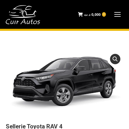
د.ت
0,000
0
Sellerie Toyota RAV 4