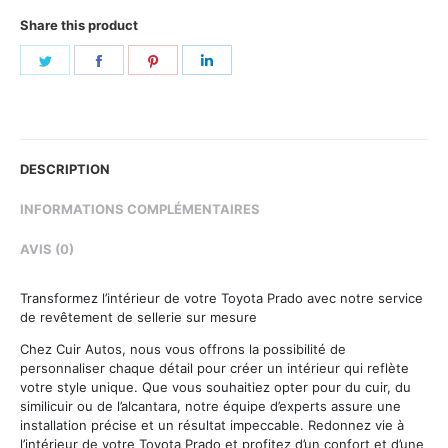
Share this product
Share
Share
Share
Share
on
on
on
on
Twitter
Facebook
Pinterest
LinkedIn
DESCRIPTION
INFORMATIONS COMPLÉMENTAIRES
AVIS (0)
Transformez l’intérieur de votre Toyota Prado avec notre service
de revêtement de sellerie sur mesure
Chez Cuir Autos, nous vous offrons la possibilité de
personnaliser chaque détail pour créer un intérieur qui reflète
votre style unique. Que vous souhaitiez opter pour du cuir, du
similicuir ou de l’alcantara, notre équipe d’experts assure une
installation précise et un résultat impeccable. Redonnez vie à
l’intérieur de votre Toyota Prado et profitez d’un confort et d’une