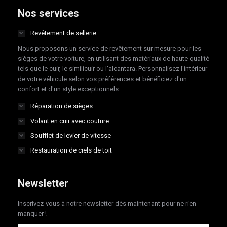
opens
opens
opens
opens
Nos services
in
in
in
in
Revêtement de sellerie
new
new
new
new
Nous proposons un service de revêtement sur mesure pour les
window
window
window
window
sièges de votre voiture, en utilisant des matériaux de haute qualité
tels que le cuir, le similicuir ou l'alcantara. Personnalisez l'intérieur
de votre véhicule selon vos préférences et bénéficiez d'un
confort et d'un style exceptionnels.
Réparation de sièges
Volant en cuir avec couture
Soufflet de levier de vitesse
Restauration de ciels de toit
Newsletter
Inscrivez-vous à notre newsletter dès maintenant pour ne rien
manquer !