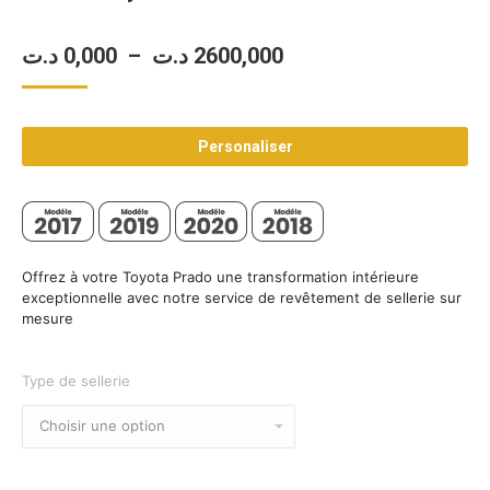
Plage
د.ت
0,000
–
د.ت
2600,000
de
prix :
Personaliser
0,000 د.ت
à
2600,000 د.ت
Offrez à votre Toyota Prado une transformation intérieure
exceptionnelle avec notre service de revêtement de sellerie sur
mesure
Type de sellerie