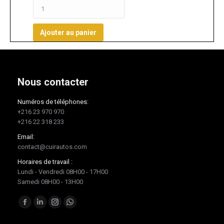
Ajouter au panier
Nous contacter
Numéros de téléphones:
+216 23 970 970
+216 22 318 233
Email:
contact@cuirautos.com
Horaires de travail :
Lundi - Vendredi 08H00 - 17H00
Samedi 08H00 - 13H00
Trouvez nous sur :
Facebook
LinkedIn
Instagram
Whatsapp
page
page
page
page