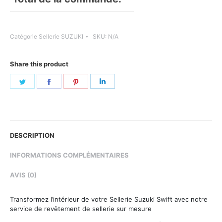
Catégorie
Sellerie SUZUKI
SKU:
N/A
Share this product
Share
Share
Share
Share
on
on
on
on
Twitter
Facebook
Pinterest
LinkedIn
DESCRIPTION
INFORMATIONS COMPLÉMENTAIRES
AVIS (0)
Transformez l’intérieur de votre Sellerie Suzuki Swift avec notre
service de revêtement de sellerie sur mesure