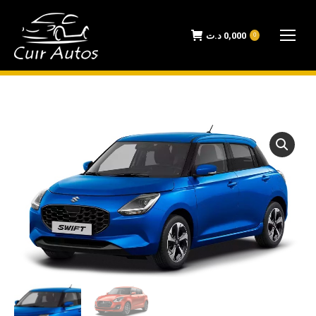
د.ت
0,000
0