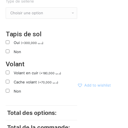
Type de sellerie
Tapis de sol
Oui
(
+
300,000
د.ت
)
Non
Volant
Volant en cuir
(
+
180,000
د.ت
)
Cache volant
(
+
70,000
د.ت
)
Add to wishlist
Non
Total des options:
Total de la commande: