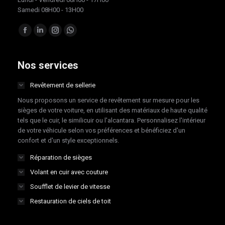
Samedi 08H00 - 13H00
Trouvez nous sur :
Facebook
LinkedIn
Instagram
Whatsapp
page
page
page
page
opens
opens
opens
opens
Nos services
in
in
in
in
Revêtement de sellerie
new
new
new
new
Nous proposons un service de revêtement sur mesure pour les
window
window
window
window
sièges de votre voiture, en utilisant des matériaux de haute qualité
tels que le cuir, le similicuir ou l'alcantara. Personnalisez l'intérieur
de votre véhicule selon vos préférences et bénéficiez d'un
confort et d'un style exceptionnels.
Réparation de sièges
Volant en cuir avec couture
Soufflet de levier de vitesse
Restauration de ciels de toit