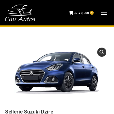
د.ت
0,000
0
Sellerie Suzuki Dzire