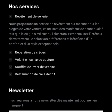
opens
opens
opens
opens
Nos services
in
in
in
in
Revêtement de sellerie
new
new
new
new
Nous proposons un service de revêtement sur mesure pour les
window
window
window
window
sièges de votre voiture, en utilisant des matériaux de haute qualité
tels que le cuir, le similicuir ou l'alcantara. Personnalisez l'intérieur
de votre véhicule selon vos préférences et bénéficiez d'un
confort et d'un style exceptionnels.
Réparation de sièges
Volant en cuir avec couture
Soufflet de levier de vitesse
Restauration de ciels de toit
Newsletter
Inscrivez-vous à notre newsletter dès maintenant pour ne rien
manquer !