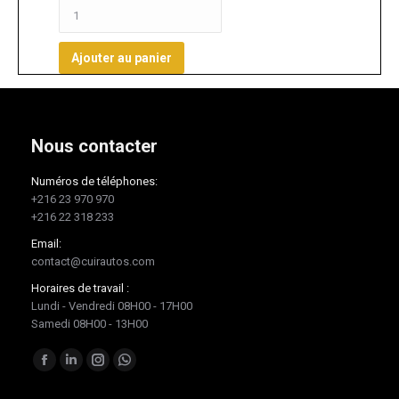
Ajouter au panier
Nous contacter
Numéros de téléphones:
+216 23 970 970
+216 22 318 233
Email:
contact@cuirautos.com
Horaires de travail :
Lundi - Vendredi 08H00 - 17H00
Samedi 08H00 - 13H00
Trouvez nous sur :
Facebook
LinkedIn
Instagram
Whatsapp
page
page
page
page