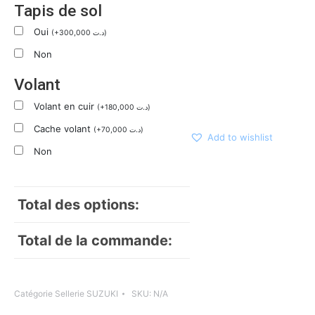
Tapis de sol
Oui
(
+
300,000
د.ت
)
Non
Volant
Volant en cuir
(
+
180,000
د.ت
)
Cache volant
(
+
70,000
د.ت
)
Add to wishlist
Non
Total des options:
Total de la commande:
Catégorie
Sellerie SUZUKI
SKU:
N/A