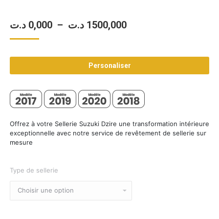
Plage
د.ت
0,000
–
د.ت
1500,000
de
prix :
Personaliser
0,000 د.ت
à
1500,000 د.ت
Offrez à votre Sellerie Suzuki Dzire une transformation intérieure
exceptionnelle avec notre service de revêtement de sellerie sur
mesure
Type de sellerie