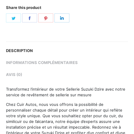
Share this product
Share
Share
Share
Share
on
on
on
on
Twitter
Facebook
Pinterest
LinkedIn
DESCRIPTION
INFORMATIONS COMPLÉMENTAIRES
AVIS (0)
Transformez l’intérieur de votre Sellerie Suzuki Dzire avec notre
service de revêtement de sellerie sur mesure
Chez Cuir Autos, nous vous offrons la possibilité de
personnaliser chaque détail pour créer un intérieur qui reflète
votre style unique. Que vous souhaitiez opter pour du cuir, du
similicuir ou de l’alcantara, notre équipe d’experts assure une
installation précise et un résultat impeccable. Redonnez vie à
l’intérieur de votre Suzuki Dzire et profitez d’un confort et d’une