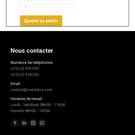
Ajouter au panier
Nous contacter
Numéros de téléphones:
+216 23 970 970
+216 22 318 233
Email:
contact@cuirautos.com
Horaires de travail :
Lundi - Vendredi 08H00 - 17H00
Samedi 08H00 - 13H00
Trouvez nous sur :
Facebook
LinkedIn
Instagram
Whatsapp
page
page
page
page