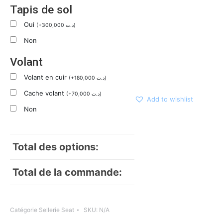
Tapis de sol
Oui
(
+
300,000
د.ت
)
Non
Volant
Volant en cuir
(
+
180,000
د.ت
)
Cache volant
(
+
70,000
د.ت
)
Add to wishlist
Non
Total des options:
Total de la commande:
Catégorie
Sellerie Seat
SKU:
N/A