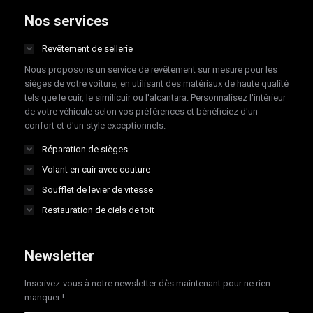
opens
opens
opens
opens
Nos services
in
in
in
in
Revêtement de sellerie
new
new
new
new
Nous proposons un service de revêtement sur mesure pour les
window
window
window
window
sièges de votre voiture, en utilisant des matériaux de haute qualité
tels que le cuir, le similicuir ou l'alcantara. Personnalisez l'intérieur
de votre véhicule selon vos préférences et bénéficiez d'un
confort et d'un style exceptionnels.
Réparation de sièges
Volant en cuir avec couture
Soufflet de levier de vitesse
Restauration de ciels de toit
Newsletter
Inscrivez-vous à notre newsletter dès maintenant pour ne rien
manquer !