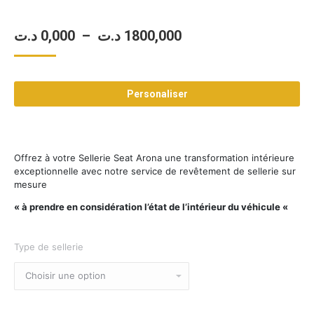
Plage
د.ت
0,000
–
د.ت
1800,000
de
prix :
Personaliser
0,000 د.ت
à
1800,000 د.ت
Offrez à votre Sellerie Seat Arona une transformation intérieure
exceptionnelle avec notre service de revêtement de sellerie sur
mesure
« à prendre en considération l’état de l’intérieur du véhicule «
Type de sellerie