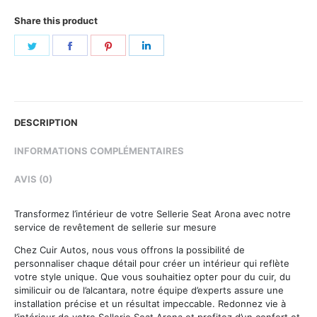
Share this product
Share
Share
Share
Share
on
on
on
on
Twitter
Facebook
Pinterest
LinkedIn
DESCRIPTION
INFORMATIONS COMPLÉMENTAIRES
AVIS (0)
Transformez l’intérieur de votre Sellerie Seat Arona avec notre
service de revêtement de sellerie sur mesure
Chez Cuir Autos, nous vous offrons la possibilité de
personnaliser chaque détail pour créer un intérieur qui reflète
votre style unique. Que vous souhaitiez opter pour du cuir, du
similicuir ou de l’alcantara, notre équipe d’experts assure une
installation précise et un résultat impeccable. Redonnez vie à
l’intérieur de votre Sellerie Seat Arona et profitez d’un confort et