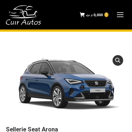
د.ت
0,000
0
Sellerie Seat Arona