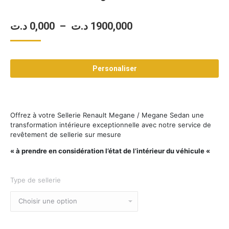
Plage
د.ت
0,000
–
د.ت
1900,000
de
prix :
Personaliser
0,000 د.ت
à
1900,000 د.ت
Offrez à votre Sellerie Renault Megane / Megane Sedan une
transformation intérieure exceptionnelle avec notre service de
revêtement de sellerie sur mesure
« à prendre en considération l’état de l’intérieur du véhicule «
Type de sellerie