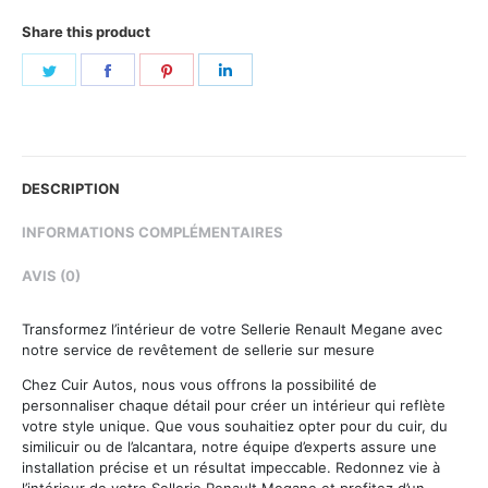
Share this product
Share
Share
Share
Share
on
on
on
on
Twitter
Facebook
Pinterest
LinkedIn
DESCRIPTION
INFORMATIONS COMPLÉMENTAIRES
AVIS (0)
Transformez l’intérieur de votre Sellerie Renault Megane avec
notre service de revêtement de sellerie sur mesure
Chez Cuir Autos, nous vous offrons la possibilité de
personnaliser chaque détail pour créer un intérieur qui reflète
votre style unique. Que vous souhaitiez opter pour du cuir, du
similicuir ou de l’alcantara, notre équipe d’experts assure une
installation précise et un résultat impeccable. Redonnez vie à
l’intérieur de votre Sellerie Renault Megane et profitez d’un