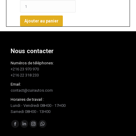
Ajouter au panier
Nous contacter
Numéros de téléphones:
+216 23 970 970
+216 22 318 233
Email:
contact@cuirautos.com
Horaires de travail :
Lundi - Vendredi 08H00 - 17H00
Samedi 08H00 - 13H00
Trouvez nous sur :
Facebook
LinkedIn
Instagram
Whatsapp
page
page
page
page