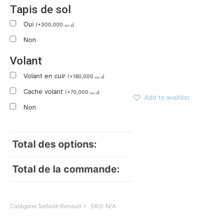
Tapis de sol
Oui
(
+
300,000
د.ت
)
Non
Volant
Volant en cuir
(
+
180,000
د.ت
)
Cache volant
(
+
70,000
د.ت
)
Add to wishlist
Non
Total des options:
Total de la commande:
Catégorie
Sellerie Renault
SKU:
N/A