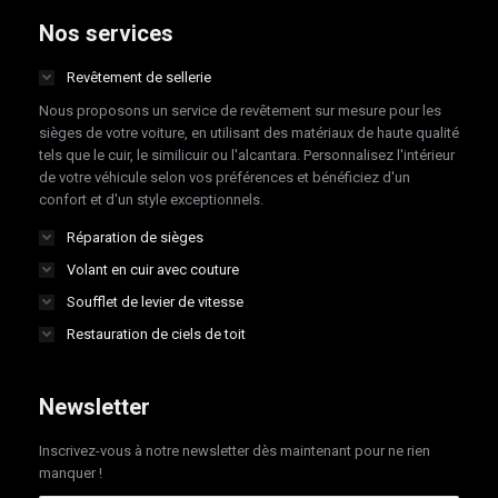
opens
opens
opens
opens
Nos services
in
in
in
in
Revêtement de sellerie
new
new
new
new
Nous proposons un service de revêtement sur mesure pour les
window
window
window
window
sièges de votre voiture, en utilisant des matériaux de haute qualité
tels que le cuir, le similicuir ou l'alcantara. Personnalisez l'intérieur
de votre véhicule selon vos préférences et bénéficiez d'un
confort et d'un style exceptionnels.
Réparation de sièges
Volant en cuir avec couture
Soufflet de levier de vitesse
Restauration de ciels de toit
Newsletter
Inscrivez-vous à notre newsletter dès maintenant pour ne rien
manquer !