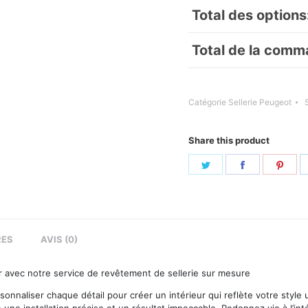
Total des options
Total de la comm
Catégorie
Sellerie Peugeot
Share this product
Share
Share
Sha
on
on
on
Twitter
Facebook
Pint
RES
AVIS (0)
er avec notre service de revêtement de sellerie sur mesure
sonnaliser chaque détail pour créer un intérieur qui reflète votre style