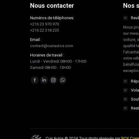
Nous contacter
Nos s
Numéros de téléphones:
Revê
+216 23 970 970
Nous pro
+216 22 318 233
sur mesu
Email:
voiture, 
contact@cuirautos.com
qualité te
l'alcanta
Horaires de travail :
votre vé
Lundi - Vendredi 08H00 - 17H00
bénéficie
Samedi 08H00 - 13H00
exceptio
Trouvez nous sur :
Répa
Facebook
LinkedIn
Instagram
Whatsapp
Vola
page
page
page
page
Souf
opens
opens
opens
opens
in
in
in
in
Rest
new
new
new
new
window
window
window
window
Cuir Autos © 2024 Tous droits réservés par
BOX Comm