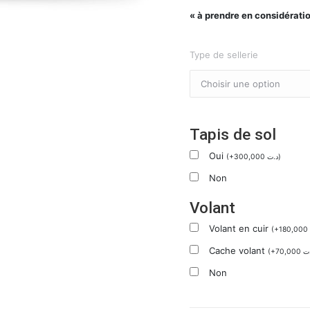
« à prendre en considération
Type de sellerie
Tapis de sol
Oui
(
+
300,000
د.ت
)
Non
Volant
Volant en cuir
(
+
180,000
Cache volant
(
+
70,000
ت
Non