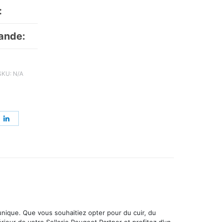
:
ande:
SKU:
N/A
re
Share
on
erest
LinkedIn
 unique. Que vous souhaitiez opter pour du cuir, du