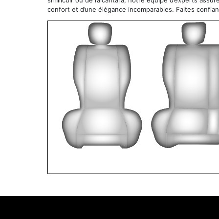
similicuir ou de l’alcantara, notre équipe d’experts assu
confort et d’une élégance incomparables. Faites confia