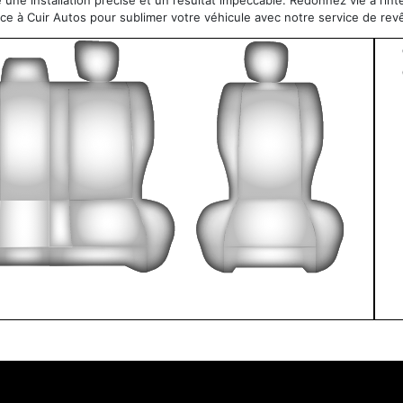
re une installation précise et un résultat impeccable. Redonnez vie à l’int
nce à Cuir Autos pour sublimer votre véhicule avec notre service de re