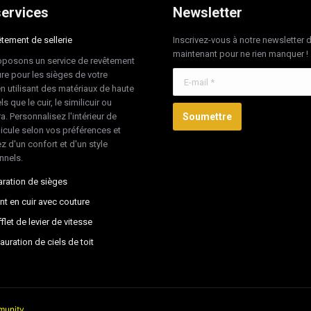
ervices
Newsletter
tement de sellerie
Inscrivez-vous à notre newsletter 
maintenant pour ne rien manquer !
posons un service de revêtement
re pour les sièges de votre
E-mail *
en utilisant des matériaux de haute
ls que le cuir, le similicuir ou
ra. Personnalisez l'intérieur de
Soumettre
hicule selon vos préférences et
z d'un confort et d'un style
nnels.
ration de sièges
nt en cuir avec couture
flet de levier de vitesse
auration de ciels de toit
unity