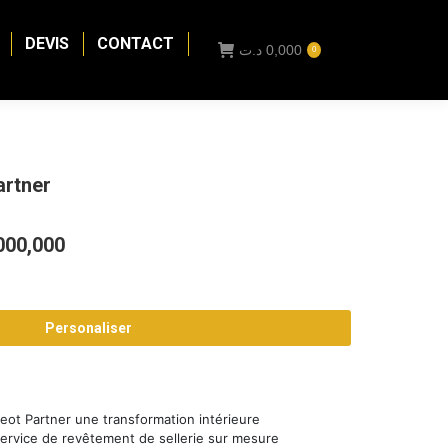
DEVIS
CONTACT
د.ت
0,000
0
artner
Plage
000,000
de
prix :
Personaliser
0,000 د.ت
à
1000,000 د.ت
geot Partner une transformation intérieure
service de revêtement de sellerie sur mesure