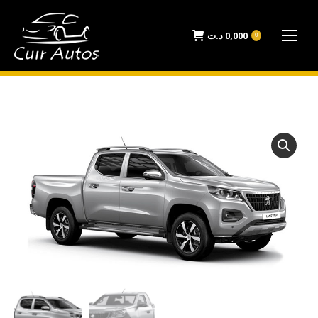
د.ت
0,000
0