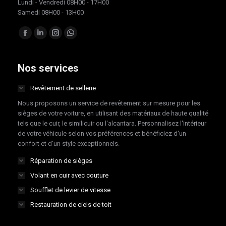
Lundi - Vendredi 08H00 - 17H00
Samedi 08H00 - 13H00
Trouvez nous sur :
Facebook
LinkedIn
Instagram
Whatsapp
page
page
page
page
opens
opens
opens
opens
Nos services
in
in
in
in
Revêtement de sellerie
new
new
new
new
Nous proposons un service de revêtement sur mesure pour les
window
window
window
window
sièges de votre voiture, en utilisant des matériaux de haute qualité
tels que le cuir, le similicuir ou l'alcantara. Personnalisez l'intérieur
de votre véhicule selon vos préférences et bénéficiez d'un
confort et d'un style exceptionnels.
Réparation de sièges
Volant en cuir avec couture
Soufflet de levier de vitesse
Restauration de ciels de toit