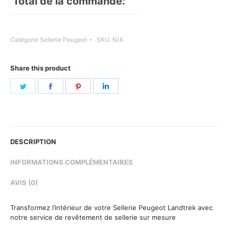
Total de la commande:
Catégorie
Sellerie Peugeot
SKU:
N/A
Share this product
Share
Share
Share
Share
on
on
on
on
Twitter
Facebook
Pinterest
LinkedIn
DESCRIPTION
INFORMATIONS COMPLÉMENTAIRES
AVIS (0)
Transformez l’intérieur de votre Sellerie Peugeot Landtrek avec
notre service de revêtement de sellerie sur mesure